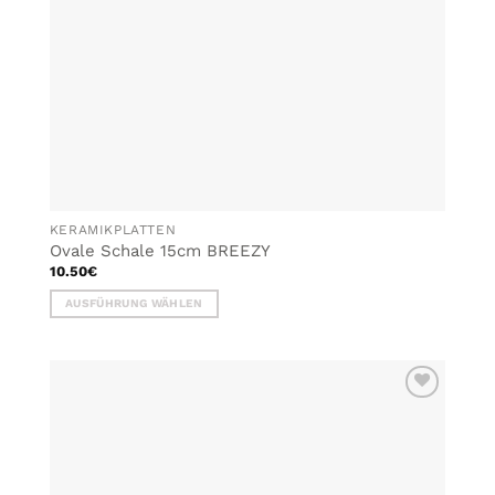
KERAMIKPLATTEN
Ovale Schale 15cm BREEZY
10.50
€
AUSFÜHRUNG WÄHLEN
Dieses
Produkt
weist
mehrere
ZU MEINER
Varianten
WUNSCHLISTE
auf.
HINZUFÜGEN
Die
Optionen