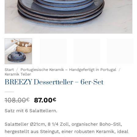
Start
/
Portugiesische Keramik – Handgefertigt in Portugal
/
Keramik Teller
BREEZY Dessertteller – 6er-Set
Ursprünglicher
Aktueller
108.00
87.00
€
€
Preis
Preis
Satz mit 6 Salattellern.
war:
ist:
108.00€
87.00€.
Salatteller Ø21cm, 8 1/4 Zoll, organischer Boho-Stil,
hergestellt aus Steingut, einer robusten Keramik, ideal