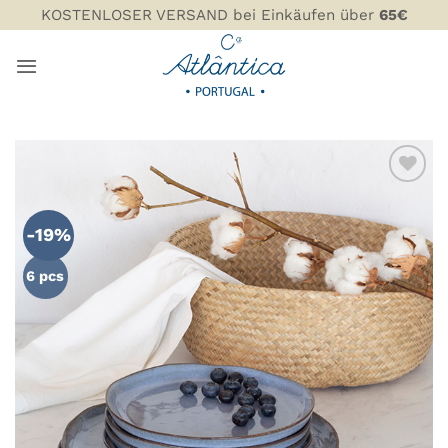
Zum
KOSTENLOSER VERSAND bei Einkäufen über
65€
Inhalt
springen
ZU MEINER
WUNSCHLISTE
-19%
HINZUFÜGEN
6 pcs