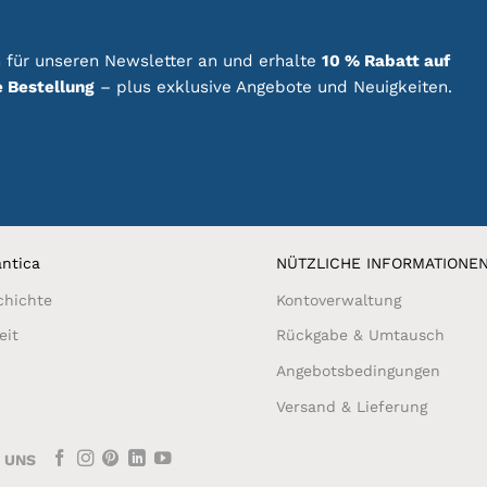
 für unseren Newsletter an und erhalte
10 % Rabatt auf
e Bestellung
– plus exklusive Angebote und Neuigkeiten.
ntica
NÜTZLICHE INFORMATIONE
chichte
Kontoverwaltung
eit
Rückgabe & Umtausch
Angebotsbedingungen
Versand & Lieferung
E UNS