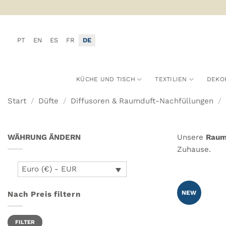
Zum
Inhalt
springen
PT
EN
ES
FR
DE
KÜCHE UND TISCH
TEXTILIEN
DEKO
Start
/
Düfte
/
Diffusoren & Raumduft-Nachfüllungen
/
WÄHRUNG ÄNDERN
Unsere
Raum
Zuhause.
Euro (€) - EUR
NEW
Nach Preis filtern
Min.
Max.
FILTER
Preis
Preis