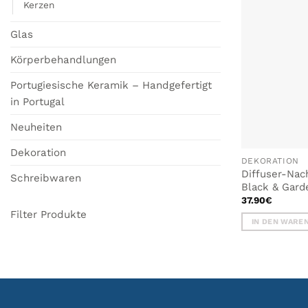
Optionen
Kerzen
können
auf
Glas
der
Produktseite
Körperbehandlungen
gewählt
Portugiesische Keramik – Handgefertigt
werden
in Portugal
Neuheiten
Dekoration
DEKORATION
Diffuser-Nac
Schreibwaren
Black & Gard
37.90
€
Filter Produkte
IN DEN WARE