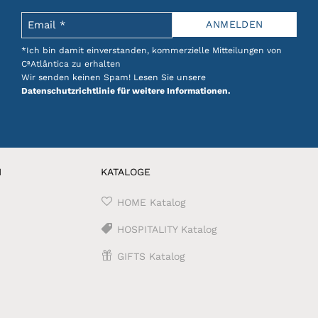
*Ich bin damit einverstanden, kommerzielle Mitteilungen von
CªAtlântica zu erhalten
Wir senden keinen Spam! Lesen Sie unsere
Datenschutzrichtlinie für weitere Informationen.
N
KATALOGE
HOME Katalog
HOSPITALITY Katalog
GIFTS Katalog