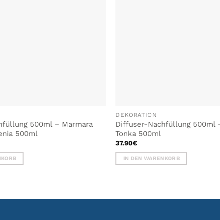
DEKORATION
hfüllung 500ml – Marmara
Diffuser-Nachfüllung 500ml 
enia 500ml
Tonka 500ml
37.90
€
NKORB
IN DEN WARENKORB