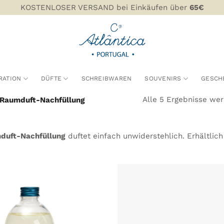
KOSTENLOSER VERSAND bei Einkäufen über
65€
RATION
DÜFTE
SCHREIBWAREN
SOUVENIRS
GESCH
Alle 5 Ergebnisse we
Raumduft-Nachfüllung
duft-Nachfüllung
duftet einfach unwiderstehlich. Erhältlich
ZU MEINER
WUNSCHLISTE
HINZUFÜGEN