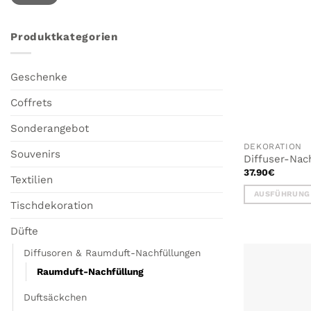
Produktkategorien
Geschenke
Coffrets
Sonderangebot
DEKORATION
Souvenirs
Diffuser-Nac
37.90
€
Textilien
AUSFÜHRUNG
Tischdekoration
Dieses
Produkt
Düfte
weist
Diffusoren & Raumduft-Nachfüllungen
mehrere
Varianten
Raumduft-Nachfüllung
auf.
Duftsäckchen
Die