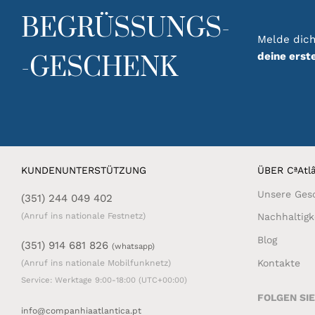
BEGRÜSSUNGS-
Melde dich
deine erst
-GESCHENK
KUNDENUNTERSTÜTZUNG
ÜBER CªAtlâ
Unsere Ges
(351) 244 049 402
(Anruf ins nationale Festnetz)
Nachhaltigk
Blog
(351) 914 681 826
(whatsapp)
Kontakte
(Anruf ins nationale Mobilfunknetz)
Service: Werktage 9:00-18:00 (UTC+00:00)
FOLGEN SI
info@companhiaatlantica.pt