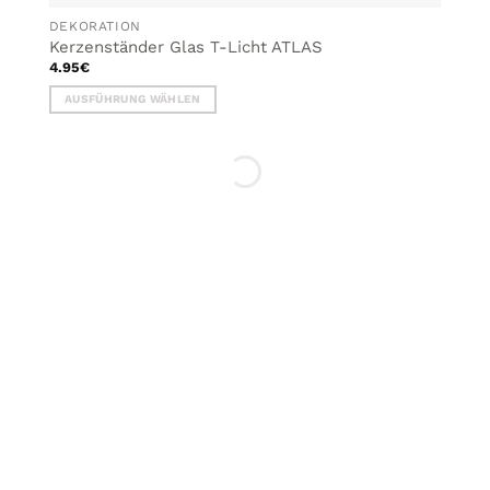
DEKORATION
Kerzenständer Glas T-Licht ATLAS
4.95
€
AUSFÜHRUNG WÄHLEN
Dieses
Produkt
weist
mehrere
Varianten
auf.
Die
Optionen
können
auf
der
Produktseite
gewählt
werden