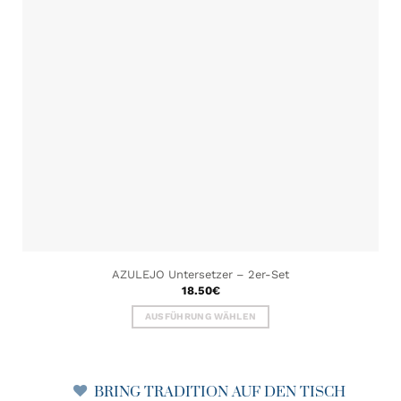
AZULEJO Untersetzer – 2er-Set
18.50
€
AUSFÜHRUNG WÄHLEN
Dieses
Produkt
weist
BRING TRADITION AUF DEN TISCH
mehrere