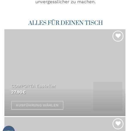
unvergesslicher zu machen.
ALLES FÜR DEINEN TISCH
ZU MEINER
WUNSCHLISTE
HINZUFÜGEN
COMPORTA Essteller
27.90
€
AUSFÜHRUNG WÄHLEN
Dieses
Produkt
weist