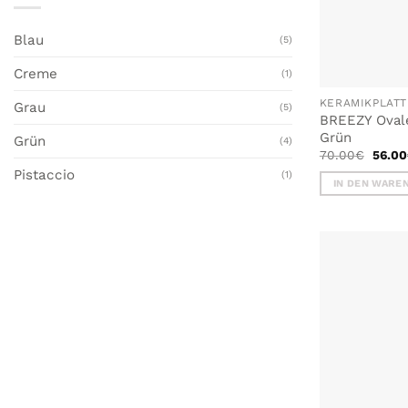
Blau
(5)
Creme
(1)
KERAMIKPLAT
Grau
(5)
BREEZY Ovale
Grün
Grün
(4)
Urspr
70.00
€
56.00
Preis
Pistaccio
(1)
war:
IN DEN WARE
70.0