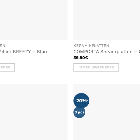
TEN
KERAMIKPLATTEN
 24cm BREEZY – Blau
COMPORTA Servierplatten – 
59.90
€
NKORB
IN DEN WARENKORB
-20%
ZU MEINER
WUNSCHLISTE
W
HINZUFÜGEN
3 pcs