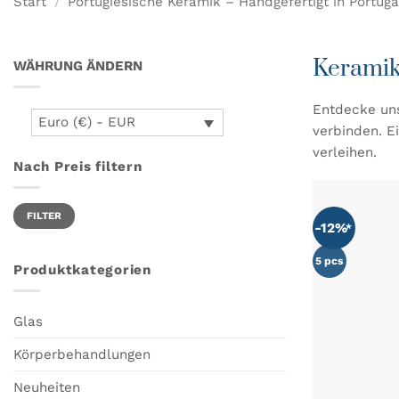
Start
/
Portugiesische Keramik – Handgefertigt in Portuga
Keramik
WÄHRUNG ÄNDERN
Entdecke uns
Euro (€) - EUR
verbinden. E
verleihen.
Nach Preis filtern
Min.
Max.
FILTER
Preis
Preis
-12%
5 pcs
Produktkategorien
Glas
Körperbehandlungen
Neuheiten