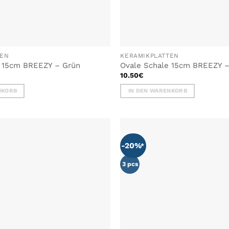
TEN
KERAMIKPLATTEN
e 15cm BREEZY – Grün
Ovale Schale 15cm BREEZY –
10.50
€
NKORB
IN DEN WARENKORB
-20%
3 pcs