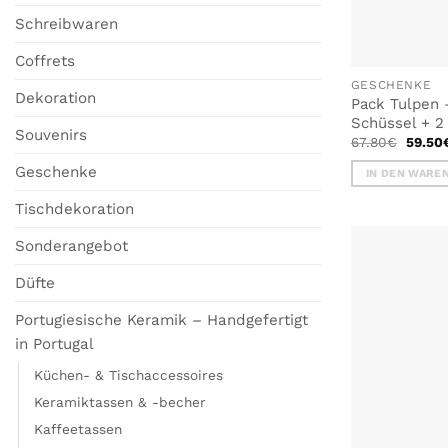
Schreibwaren
Coffrets
GESCHENKE
Dekoration
Pack Tulpen 
Schüssel + 2
Souvenirs
Ursprü
67.80
€
59.50
Preis
war:
Geschenke
IN DEN WARE
67.80
Tischdekoration
Sonderangebot
Düfte
Portugiesische Keramik – Handgefertigt
in Portugal
Küchen- & Tischaccessoires
Keramiktassen & -becher
Kaffeetassen