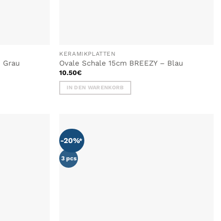
KERAMIKPLATTEN
 Grau
Ovale Schale 15cm BREEZY – Blau
10.50
€
IN DEN WARENKORB
-20%
3 pcs