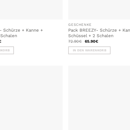
GESCHENKE
– Schürze + Kanne +
Pack BREEZY- Schürze + Ka
 Schalen
Schüssel + 2 Schalen
nglicher
Aktueller
Ursprünglicher
Aktueller
€
72.90
€
65.90
€
Preis
Preis
Preis
ist:
war:
ist:
NKORB
IN DEN WARENKORB
€
59.50€.
72.90€
65.90€.