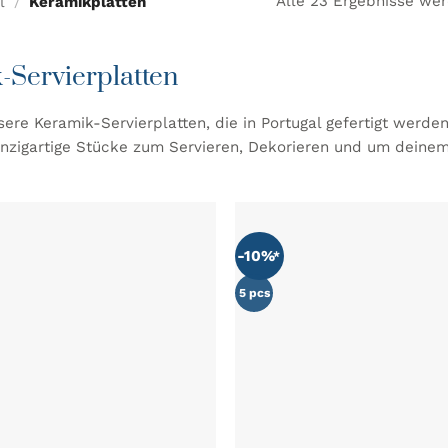
Alle 23 Ergebnisse we
l
/
Keramikplatten
-Servierplatten
ere Keramik-Servierplatten, die in Portugal gefertigt werd
inzigartige Stücke zum Servieren, Dekorieren und um deinem 
-10%
ZU MEINER
WUNSCHLISTE
W
HINZUFÜGEN
5 pcs