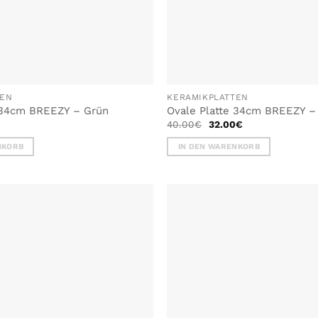
TEN
KERAMIKPLATTEN
 34cm BREEZY – Grün
Ovale Platte 34cm BREEZY 
Ursprünglicher
Aktueller
40.00
€
32.00
€
Preis
Preis
war:
ist:
NKORB
IN DEN WARENKORB
40.00€
32.00€.