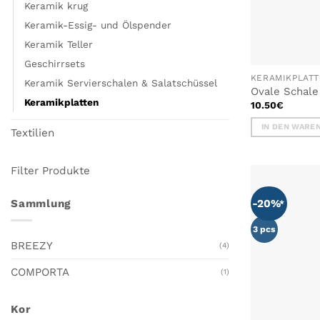
Keramik krug
Keramik-Essig- und Ölspender
Keramik Teller
Geschirrsets
KERAMIKPLAT
Keramik Servierschalen & Salatschüssel
Ovale Schal
Keramikplatten
10.50
€
IN DEN WARE
Textilien
Filter Produkte
-20%
Sammlung
3 pcs
BREEZY
(4)
COMPORTA
(1)
Kor