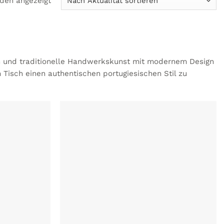
rden angezeigt
Aktualität
sortiert
en und traditionelle Handwerkskunst mit modernem Design
Tisch einen authentischen portugiesischen Stil zu
ZU MEINER
UNSCHLISTE
HINZUFÜGEN