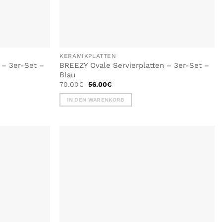
KERAMIKPLATTEN
 – 3er-Set –
BREEZY Ovale Servierplatten – 3er-Set –
Blau
Ursprünglicher
Aktueller
70.00
€
56.00
€
Preis
Preis
war:
ist:
IN DEN WARENKORB
70.00€
56.00€.