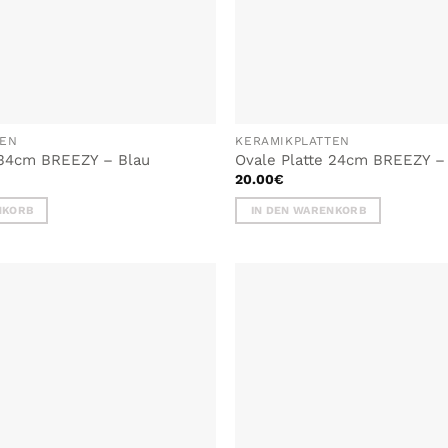
TEN
KERAMIKPLATTEN
 34cm BREEZY – Blau
Ovale Platte 24cm BREEZY –
20.00
€
NKORB
IN DEN WARENKORB