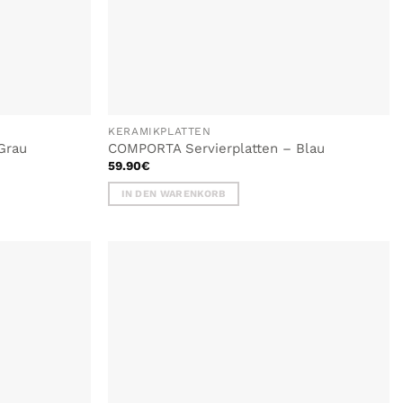
KERAMIKPLATTEN
Grau
COMPORTA Servierplatten – Blau
59.90
€
IN DEN WARENKORB
ZU MEINER
ZU MEINER
UNSCHLISTE
WUNSCHLISTE
HINZUFÜGEN
HINZUFÜGEN