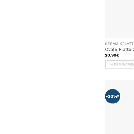
KERAMIKPLAT
Ovale Platte
20.90
€
IN DEN WARE
-20%