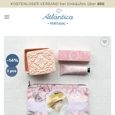
Zum
KOSTENLOSER VERSAND bei Einkäufen über
65€
Inhalt
springen
ZU MEINER
WUNSCHLISTE
-14%
HINZUFÜGEN
3 pcs