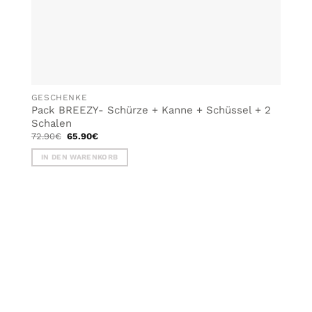
GESCHENKE
Pack BREEZY- Schürze + Kanne + Schüssel + 2
Schalen
Ursprünglicher
Aktueller
72.90
€
65.90
€
Preis
Preis
war:
ist:
IN DEN WARENKORB
72.90€
65.90€.