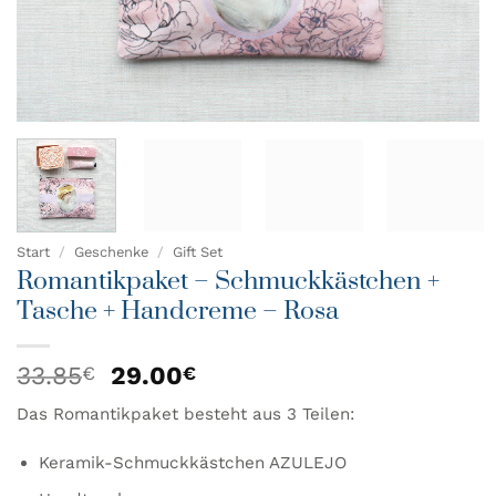
Start
/
Geschenke
/
Gift Set
Romantikpaket – Schmuckkästchen +
Tasche + Handcreme – Rosa
Ursprünglicher
Aktueller
33.85
29.00
€
€
Preis
Preis
Das Romantikpaket besteht aus 3 Teilen:
war:
ist:
33.85€
29.00€.
Keramik-Schmuckkästchen AZULEJO