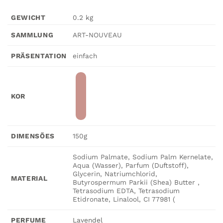
GEWICHT
0.2 kg
ART-NOUVEAU
SAMMLUNG
einfach
PRÄSENTATION
KOR
150g
DIMENSÕES
Sodium Palmate, Sodium Palm Kernelate,
Aqua (Wasser), Parfum (Duftstoff),
Glycerin, Natriumchlorid,
MATERIAL
Butyrospermum Parkii (Shea) Butter ,
Tetrasodium EDTA, Tetrasodium
Etidronate, Linalool, CI 77981 (
Lavendel
PERFUME