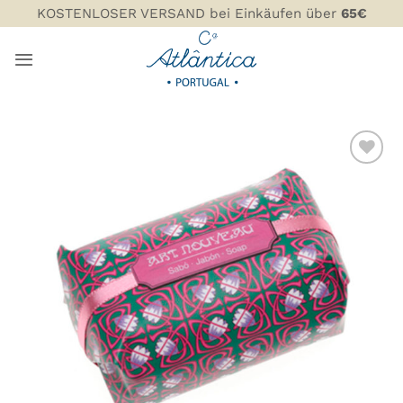
Zum
KOSTENLOSER VERSAND bei Einkäufen über
65€
Inhalt
springen
ZU MEINER
WUNSCHLISTE
HINZUFÜGEN