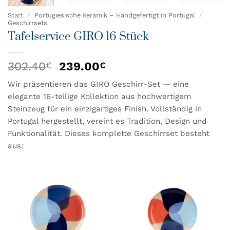
Start
/
Portugiesische Keramik – Handgefertigt in Portugal
/
Geschirrsets
Tafelservice GIRO 16 Stück
Ursprünglicher
Aktueller
302.40
239.00
€
€
Preis
Preis
Wir präsentieren das GIRO Geschirr-Set — eine
war:
ist:
elegante 16-teilige Kollektion aus hochwertigem
302.40€
239.00€.
Steinzeug für ein einzigartiges Finish. Vollständig in
Portugal hergestellt, vereint es Tradition, Design und
Funktionalität. Dieses komplette Geschirrset besteht
aus: