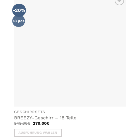
-20%
ZU MEINER
WUNSCHLISTE
HINZUFÜGEN
18 pcs
GESCHIRRSETS
BREEZY-Geschirr – 18 Teile
Ursprünglicher
Aktueller
348.00
€
279.00
€
Preis
Preis
war:
ist:
AUSFÜHRUNG WÄHLEN
348.00€
279.00€.
Dieses