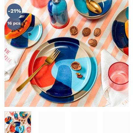
ZU MEINER
WUNSCHLISTE
-21%
HINZUFÜGEN
16 pcs