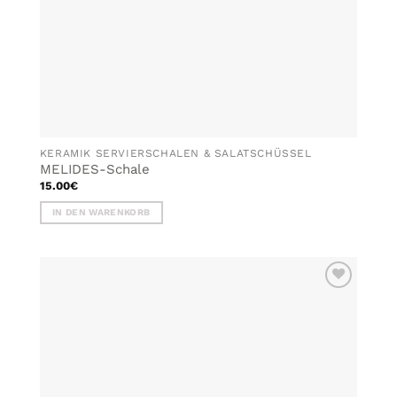
gewählt
werden
KERAMIK SERVIERSCHALEN & SALATSCHÜSSEL
MELIDES-Schale
15.00
€
IN DEN WARENKORB
ZU MEINER
WUNSCHLISTE
HINZUFÜGEN