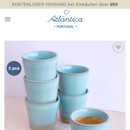
Zum
KOSTENLOSER VERSAND bei Einkäufen über
65€
Inhalt
springen
ZU MEINER
WUNSCHLISTE
2 pcs
HINZUFÜGEN