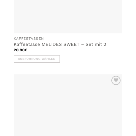
KAFFEETASSEN
Kaffeetasse MELIDES SWEET – Set mit 2
20.90
€
AUSFÜHRUNG WÄHLEN
Dieses
Produkt
weist
mehrere
ZU MEINER
Varianten
WUNSCHLISTE
auf.
HINZUFÜGEN
Die
Optionen
können
auf
der
Produktseite