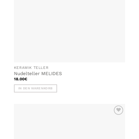
KERAMIK TELLER
Nudelteller MELIDES
18.00
€
IN DEN WARENKORB
ZU MEINER
WUNSCHLISTE
HINZUFÜGEN