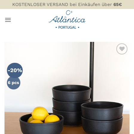
Zum
KOSTENLOSER VERSAND bei Einkäufen über
65€
Inhalt
springen
ZU MEINER
WUNSCHLISTE
-20%
HINZUFÜGEN
6 pcs