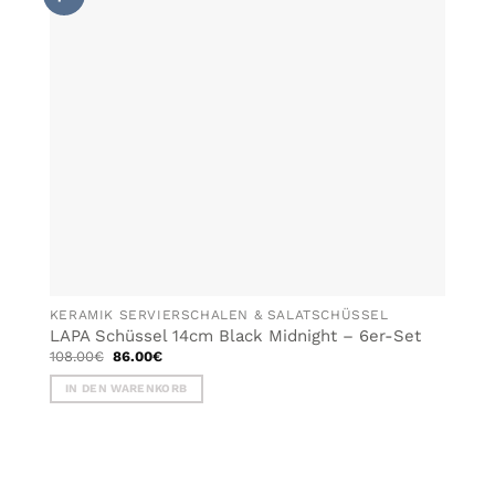
KERAMIK SERVIERSCHALEN & SALATSCHÜSSEL
LAPA Schüssel 14cm Black Midnight – 6er-Set
Ursprünglicher
Aktueller
108.00
€
86.00
€
Preis
Preis
war:
ist:
IN DEN WARENKORB
108.00€
86.00€.