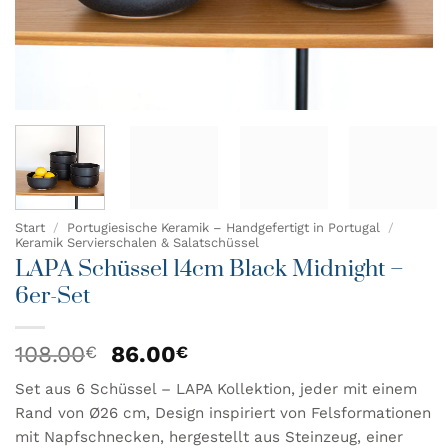
Start
/
Portugiesische Keramik – Handgefertigt in Portugal
/
Keramik Servierschalen & Salatschüssel
LAPA Schüssel 14cm Black Midnight –
6er-Set
Ursprünglicher
Aktueller
108.00
86.00
€
€
Preis
Preis
Set aus 6 Schüssel – LAPA Kollektion, jeder mit einem
war:
ist:
Rand von Ø26 cm, Design inspiriert von Felsformationen
108.00€
86.00€.
mit Napfschnecken, hergestellt aus Steinzeug, einer