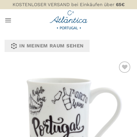
Zum
KOSTENLOSER VERSAND bei Einkäufen über
65€
Inhalt
springen
IN MEINEM RAUM SEHEN
ZU MEINER
WUNSCHLISTE
HINZUFÜGEN