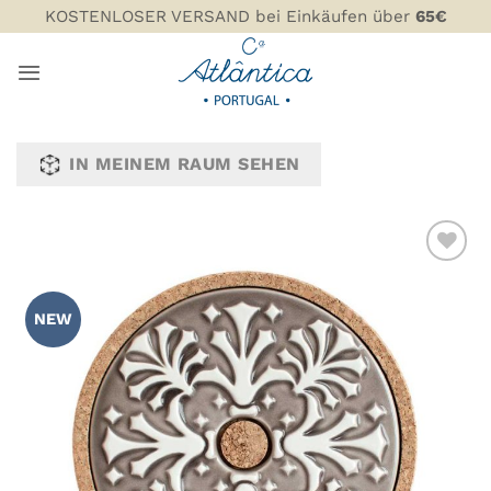
Zum
KOSTENLOSER VERSAND bei Einkäufen über
65€
Inhalt
springen
IN MEINEM RAUM SEHEN
ZU MEINER
WUNSCHLISTE
NEW
HINZUFÜGEN