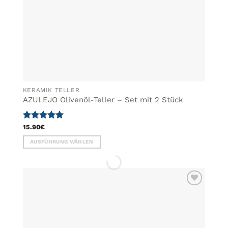
gewählt
werden
KERAMIK TELLER
AZULEJO Olivenöl-Teller – Set mit 2 Stück
Bewertet
15.90
€
mit
5
von
AUSFÜHRUNG WÄHLEN
5
Dieses
Produkt
weist
mehrere
ZU MEINER
Varianten
WUNSCHLISTE
auf.
HINZUFÜGEN
Die
Optionen