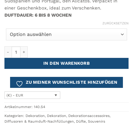
Südspanien und Portugal, den Alicatos. Verpackt in
einer Geschenkbox, ideal zum Verschenken.
DUFTDAUER: 6 BIS 8 WOCHEN
ZURÜCKSETZEN
Diffusor ALICATOS 100ml Menge
IN DEN WARENKORB
ZU MEINER WUNSCHLISTE HINZUFÜGEN
(€) - EUR
Artikelnummer:
140.S4
Kategorien:
Dekoration
,
Dekoration
,
Dekorationsaccessoires
,
Diffusoren & Raumduft-Nachfüllungen
,
Düfte
,
Souvenirs