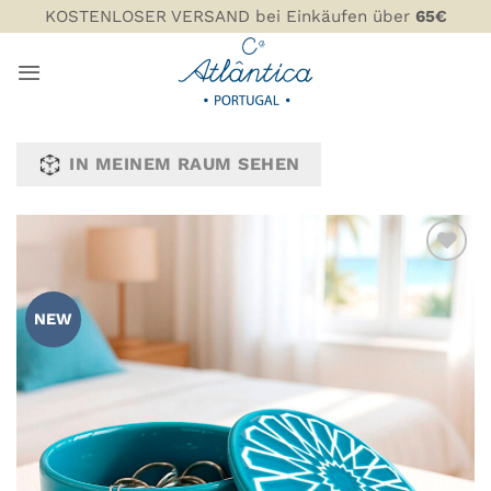
Zum
KOSTENLOSER VERSAND bei Einkäufen über
65€
Inhalt
springen
IN MEINEM RAUM SEHEN
ZU MEINER
WUNSCHLISTE
NEW
HINZUFÜGEN