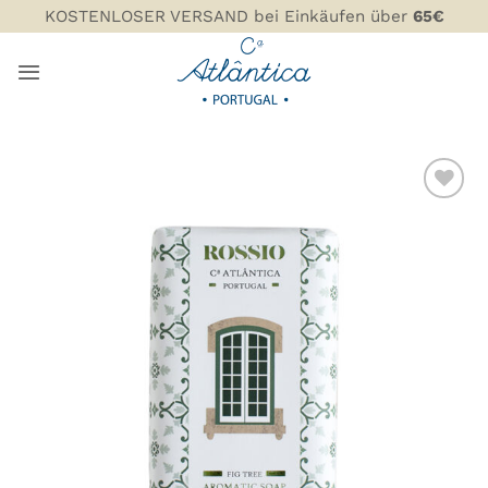
Zum
KOSTENLOSER VERSAND bei Einkäufen über
65€
Inhalt
springen
ZU MEINER
WUNSCHLISTE
HINZUFÜGEN