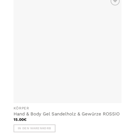
ZU MEINER
WUNSCHLISTE
HINZUFÜGEN
KÖRPER
Hand & Body Gel Sandelholz & Gewürze ROSSIO
15.00
€
IN DEN WARENKORB