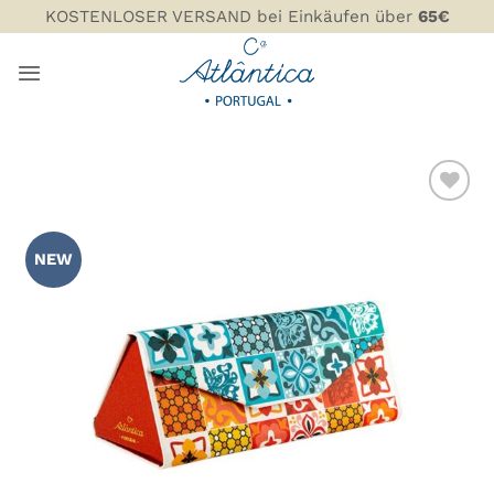
Zum
KOSTENLOSER VERSAND bei Einkäufen über
65€
Inhalt
springen
ZU MEINER
WUNSCHLISTE
NEW
HINZUFÜGEN