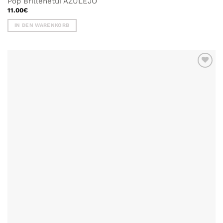
Pop Brillenetui AZULEJO
11.00
€
IN DEN WARENKORB
ZU MEINER
WUNSCHLISTE
HINZUFÜGEN