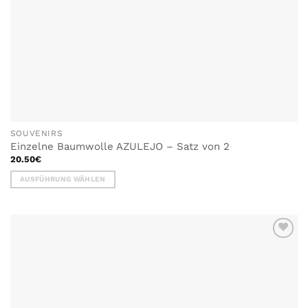
SOUVENIRS
Einzelne Baumwolle AZULEJO – Satz von 2
20.50
€
AUSFÜHRUNG WÄHLEN
Dieses
Produkt
weist
mehrere
ZU MEINER
Varianten
WUNSCHLISTE
auf.
HINZUFÜGEN
Die
Optionen
können