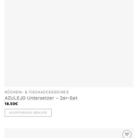
auf
der
Produktseite
gewählt
werden
KÜCHEN- & TISCHACCESSOIRES
AZULEJO Untersetzer – 2er-Set
18.50
€
AUSFÜHRUNG WÄHLEN
Dieses
Produkt
weist
mehrere