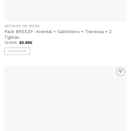
ARTIGOS DE MESA
Pack BREEZY- Avental + Galheteiro + Travessa + 2
Tigelas
O
O
72.90
€
65.90
€
preço
preço
original
atual
ADICIONAR
era:
é:
72.90€.
65.90€.
ADICIONAR
AOS
FAVORITOS