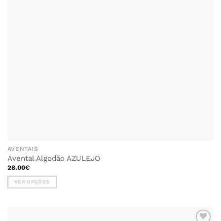
AVENTAIS
Avental Algodão AZULEJO
28.00
€
VER OPÇÕES
This
product
has