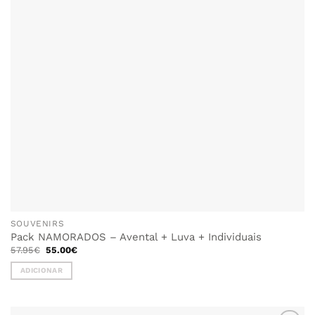
SOUVENIRS
Pack NAMORADOS – Avental + Luva + Individuais
O
O
57.95
€
55.00
€
preço
preço
original
atual
ADICIONAR
era:
é:
57.95€.
55.00€.