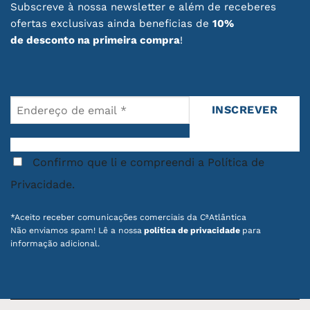
Subscreve à nossa newsletter e além de receberes
excelente opção de presente.
ofertas exclusivas ainda beneficias de
10%
de desconto na primeira compra
!
Descobre a nossa coleção de aventais e
acrescenta um toque de autenticidade
portuguesa à tua cozinha.
Vê também as nossas
promoções em dezenas
de produtos com design português
.
Confirmo que li e compreendi a Política de
Privacidade.
*Aceito receber comunicações comerciais da CªAtlântica
Não enviamos spam! Lê a nossa
política de privacidade
para
informação adicional.