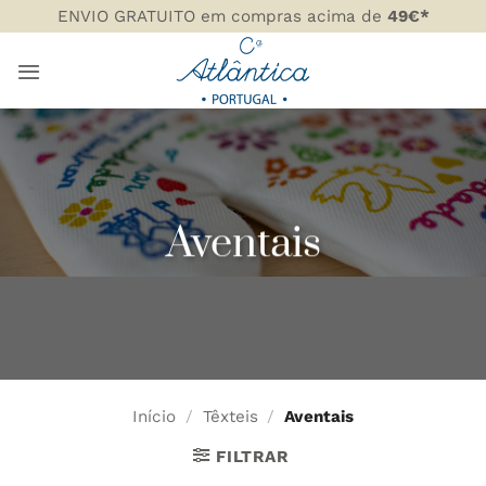
Skip
ENVIO GRATUITO em compras acima de
49€*
to
content
Aventais
Início
/
Têxteis
/
Aventais
FILTRAR