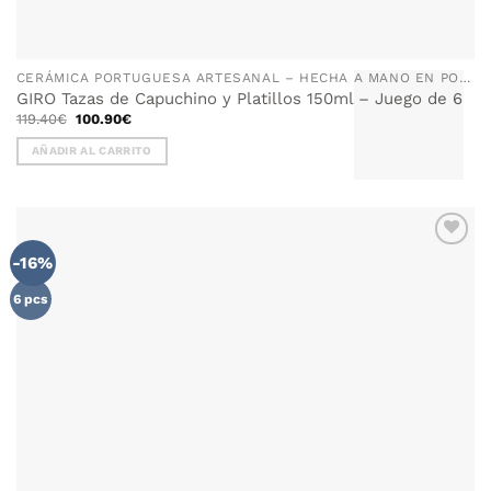
CERÁMICA PORTUGUESA ARTESANAL – HECHA A MANO EN PORTUGAL
GIRO Tazas de Capuchino y Platillos 150ml – Juego de 6
El
El
119.40
€
100.90
€
precio
precio
original
actual
AÑADIR AL CARRITO
era:
es:
119.40€.
100.90€.
-16%
AÑADIR
WISHLIST
6 pcs