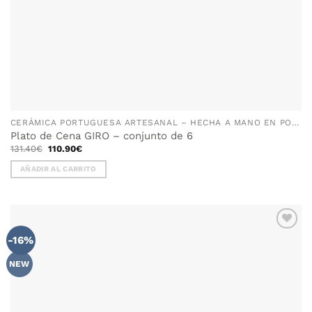
CERÁMICA PORTUGUESA ARTESANAL – HECHA A MANO EN PORTUGAL
Plato de Cena GIRO – conjunto de 6
El
El
131.40
€
110.90
€
precio
precio
original
actual
AÑADIR AL CARRITO
era:
es:
131.40€.
110.90€.
-16%
AÑADIR
WISHLIST
NEW