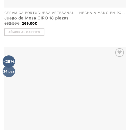
CERÁMICA PORTUGUESA ARTESANAL – HECHA A MANO EN PORTUGAL
Juego de Mesa GIRO 18 piezas
El
El
352.20
€
269.00
€
precio
precio
original
actual
AÑADIR AL CARRITO
era:
es:
352.20€.
269.00€.
-25%
AÑADIR
WISHLIST
24 pcs