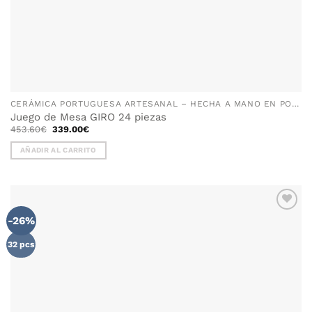
CERÁMICA PORTUGUESA ARTESANAL – HECHA A MANO EN PORTUGAL
Juego de Mesa GIRO 24 piezas
El
El
453.60
€
339.00
€
precio
precio
original
actual
AÑADIR AL CARRITO
era:
es:
453.60€.
339.00€.
-26%
AÑADIR
WISHLIST
32 pcs