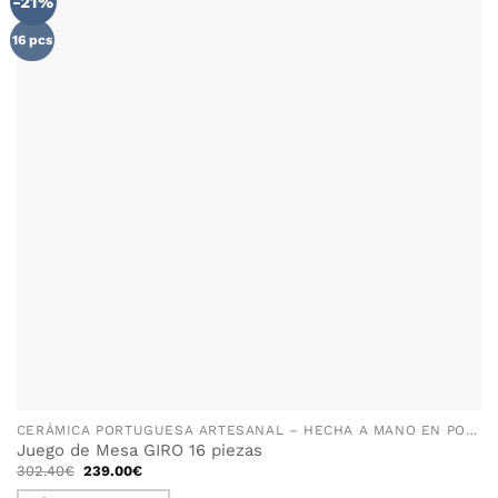
-21%
AÑADIR
WISHLIST
16 pcs
CERÁMICA PORTUGUESA ARTESANAL – HECHA A MANO EN PORTUGAL
Juego de Mesa GIRO 16 piezas
El
El
302.40
€
239.00
€
precio
precio
original
actual