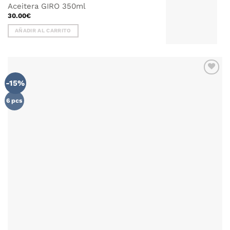
Aceitera GIRO 350ml
30.00
€
AÑADIR AL CARRITO
-15%
AÑADIR
WISHLIST
6 pcs