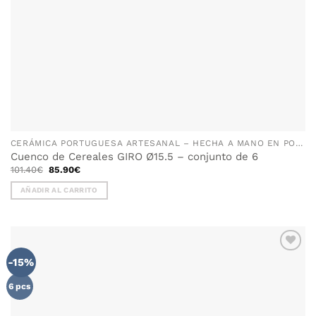
CERÁMICA PORTUGUESA ARTESANAL – HECHA A MANO EN PORTUGAL
Cuenco de Cereales GIRO Ø15.5 – conjunto de 6
El
El
101.40
€
85.90
€
precio
precio
original
actual
AÑADIR AL CARRITO
era:
es:
101.40€.
85.90€.
-15%
AÑADIR
WISHLIST
6 pcs