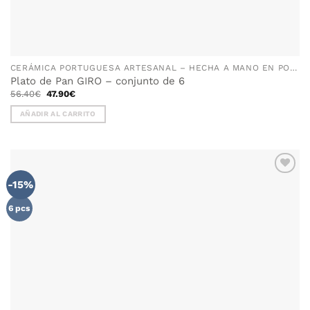
CERÁMICA PORTUGUESA ARTESANAL – HECHA A MANO EN PORTUGAL
Plato de Pan GIRO – conjunto de 6
El
El
56.40
€
47.90
€
precio
precio
original
actual
AÑADIR AL CARRITO
era:
es:
56.40€.
47.90€.
-15%
AÑADIR
WISHLIST
6 pcs