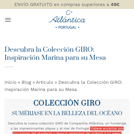
Saltar
ENVÍO GRATUITO en compras superiores a
49€
al
contenido
Descubra la Colección GIRO:
Inspiración Marina para su Mesa
Início
»
Blog
»
Articulo
»
Descubra la Colección GIRO:
Inspiración Marina para su Mesa
COLECCIÓN GIRO
SUMÉRJASE EN LA BELLEZA DEL OCÉANO
Descubra la nueva colección GIRO de Companhia Atlântica, un homenaje
a las impresionantes playas y al mar de Portugal.
Déjese encantar por
los colores del atardecer y lleve la serenidad del océano a su mesa.