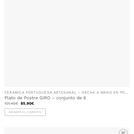
CERÁMICA PORTUGUESA ARTESANAL – HECHA A MANO EN PORTUGAL
Plato de Postre GIRO – conjunto de 6
El
El
101.40
€
85.90
€
precio
precio
original
actual
AÑADIR AL CARRITO
era:
es:
101.40€.
85.90€.