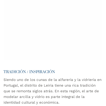
vidriería está profundamente arraigada.
Inspirados en antiguas técnicas artesanales,
nos dedicamos a crear piezas con
personalidad, orgullosamente fabricadas en
Portugal.
Cada diseño, textura y color en nuestros
productos refleja nuestro compromiso con la
preservación y promoción del patrimonio
cultural del país.
TRADICIÓN / INSPIRACIÓN
Siendo uno de los cunas de la alfarería y la vidriería en
Portugal, el distrito de Leiria tiene una rica tradición
que se remonta siglos atrás. En esta región, el arte de
modelar arcilla y vidrio es parte integral de la
identidad cultural y económica.