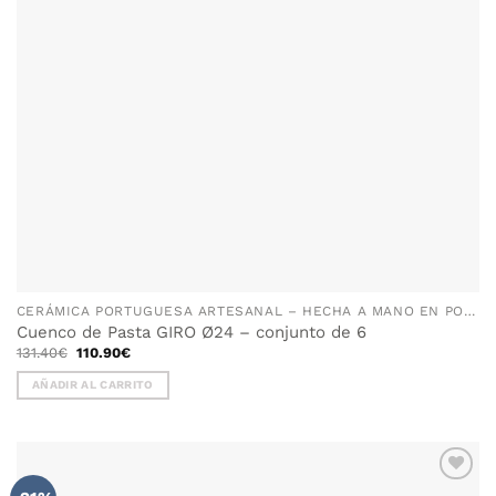
CERÁMICA PORTUGUESA ARTESANAL – HECHA A MANO EN PORTUGAL
Cuenco de Pasta GIRO Ø24 – conjunto de 6
El
El
131.40
€
110.90
€
precio
precio
original
actual
AÑADIR AL CARRITO
era:
es:
131.40€.
110.90€.