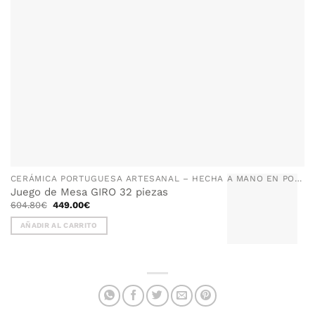
CERÁMICA PORTUGUESA ARTESANAL – HECHA A MANO EN PORTUGAL
Juego de Mesa GIRO 32 piezas
El
El
604.80
€
449.00
€
precio
precio
original
actual
AÑADIR AL CARRITO
era:
es:
604.80€.
449.00€.