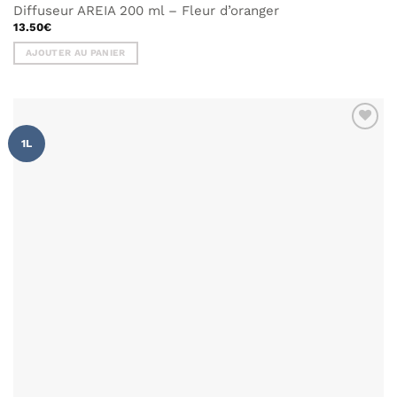
Diffuseur AREIA 200 ml – Fleur d’oranger
13.50
€
AJOUTER AU PANIER
AJOUTER
1L
À MA
LISTE DE
SOUHAITS