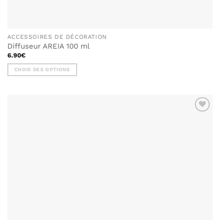
ACCESSOIRES DE DÉCORATION
Diffuseur AREIA 100 ml
6.90
€
CHOIX DES OPTIONS
Ce
produit
a
plusieurs
variations.
Les
options
peuvent
être
choisies
sur
la
page
du
produit