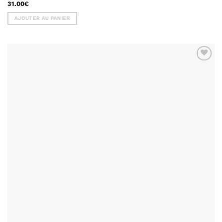
31.00
€
AJOUTER AU PANIER
AJOUTER
À MA
LISTE DE
SOUHAITS