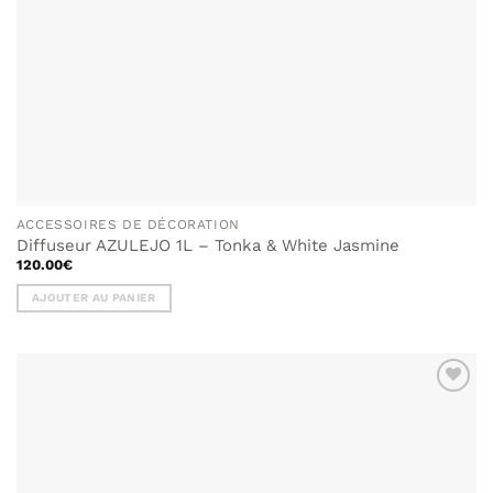
produit
ACCESSOIRES DE DÉCORATION
Diffuseur AZULEJO 1L – Tonka & White Jasmine
120.00
€
AJOUTER AU PANIER