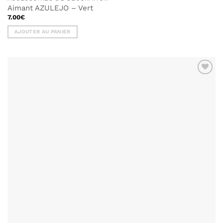
Aimant AZULEJO – Vert
7.00
€
AJOUTER AU PANIER