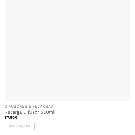
DIFUSORES & RECARGAS
Recarga Difusor 500ml
37.90
€
VER OPÇÕES
This