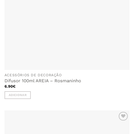
the
product
page
ACESSÓRIOS DE DECORAÇÃO
Difusor 100ml AREIA – Rosmaninho
6.90
€
ADICIONAR