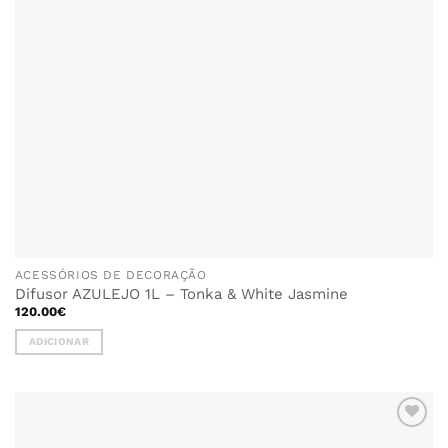
on
the
product
page
ACESSÓRIOS DE DECORAÇÃO
Difusor AZULEJO 1L – Tonka & White Jasmine
120.00
€
ADICIONAR