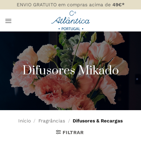
Skip
ENVIO GRATUITO em compras acima de
49€*
to
content
Difusores Mikado
Início
/
Fragrâncias
/
Difusores & Recargas
FILTRAR