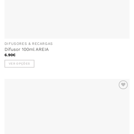
DIFUSORES & RECARGAS
Difusor 100ml AREIA
6.90
€
VER OPÇÕES
This
product
has
multiple
variants.
The
options
may
be
chosen
on