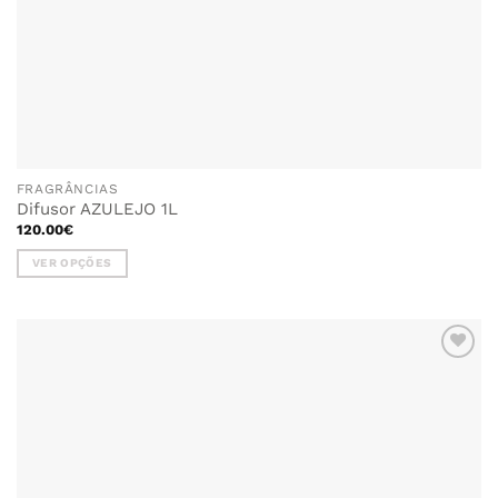
FRAGRÂNCIAS
Difusor AZULEJO 1L
120.00
€
VER OPÇÕES
This
product
has
multiple
variants.
The
options
may
be
chosen