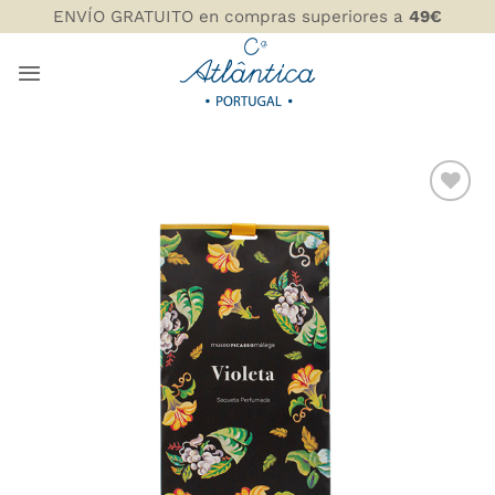
Saltar
ENVÍO GRATUITO en compras superiores a
49€
al
contenido
AÑADIR
WISHLIST