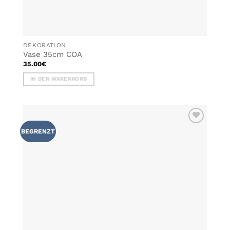
DEKORATION
Vase 35cm COA
35.00
€
IN DEN WARENKORB
ZU MEINER
BEGRENZT
WUNSCHLISTE
HINZUFÜGEN