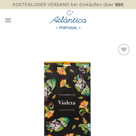
Zum
KOSTENLOSER VERSAND bei Einkäufen über
65€
Inhalt
springen
ZU MEINER
WUNSCHLISTE
HINZUFÜGEN