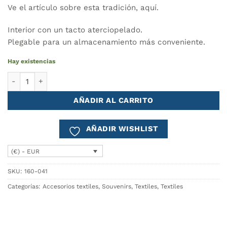
Ve el artículo sobre esta tradición,
aquí
.
Interior con un tacto aterciopelado.
Plegable para un almacenamiento más conveniente.
Hay existencias
Estuche para gafas NAMORADOS cantidad
AÑADIR AL CARRITO
AÑADIR WISHLIST
(€) - EUR
SKU:
160-041
Categorías:
Accesorios textiles
,
Souvenirs
,
Textiles
,
Textiles