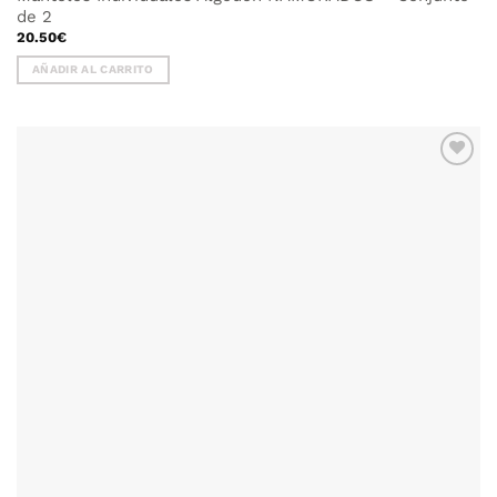
de 2
20.50
€
AÑADIR AL CARRITO
AÑADIR
WISHLIST