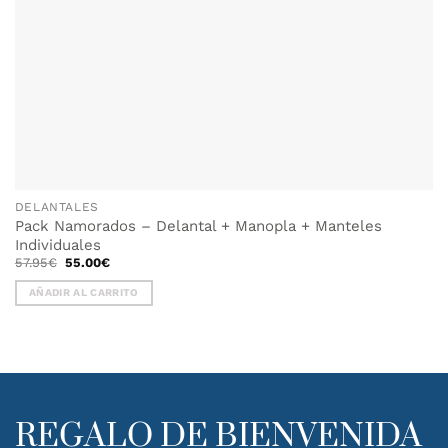
DELANTALES
Pack Namorados – Delantal + Manopla + Manteles
Individuales
El
El
57.95
€
55.00
€
precio
precio
original
actual
AÑADIR AL CARRITO
era:
es:
57.95€.
55.00€.
REGALO DE BIENVENIDA