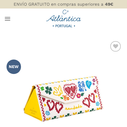
Saltar
ENVÍO GRATUITO en compras superiores a
49€
al
contenido
AÑADIR
WISHLIST
NEW