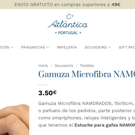
ENVÍO GRATUITO en compras superiores a
49€
CIÓN
FRAGANCIAS
PAPELERÍA
SOUVENIRS
GIFT PA
Inicio
/
Souvenirs
/
Textiles
Gamuza Microfibra N
AÑADIR
WISHLIST
3.50
€
Gamuza Microfibra NAMORADOS, 15x15cm, c
o pañuelo de los pedidos, parte posterior d
como smartphones, relojes inteligentes y t
que tenemos el
Estuche para gafas NAM