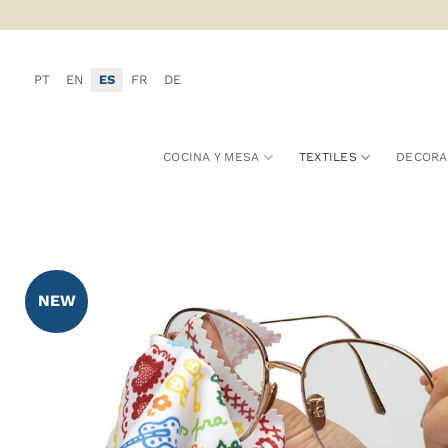
Saltar
al
contenido
PT
EN
ES
FR
DE
COCINA Y MESA
TEXTILES
DECORA
NEW