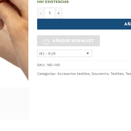
HAY EXISTENCIAS
Gamuza Microfibra NAMORADOS cantidad
AÑ
AÑADIR WISHLIST
(€) - EUR
SKU:
160-145
Categorías:
Accesorios textiles
,
Souvenirs
,
Textiles
,
Tex