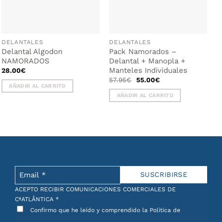
DELANTALES
DELANTALES
Delantal Algodon
Pack Namorados –
NAMORADOS
Delantal + Manopla +
Manteles Individuales
28.00
€
El
El
57.95
€
55.00
€
precio
precio
AÑADIR AL CARRITO
original
actual
AÑADIR AL CARRITO
era:
es:
57.95€.
55.00€.
ACEPTO RECIBIR COMUNICACIONES COMERCIALES DE
CªATLÂNTICA
*
Confirmo que he leído y comprendido la Política de