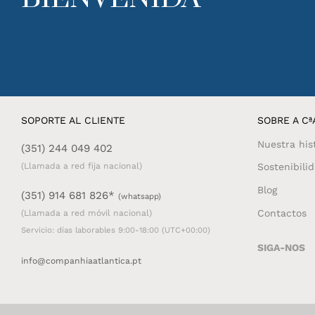
SOPORTE AL CLIENTE
SOBRE A CªA
Nuestra his
(351) 244 049 402
(Llamada a red fija nacional)
Sostenibili
Blog
(351) 914 681 826*
(whatsapp)
Contactos
(Llamada a red móvil nacional)
Servicio: días laborables 9:00-18:00 (UTC+00:00)
SIGA-NOS
info@companhiaatlantica.pt