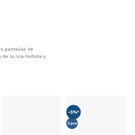
o pantallas de
de la rica historia y
-5%
AÑADIR
AÑADIR
WISHLIST
WISHLIST
3 pcs