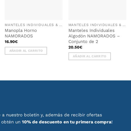
MANTELES INDIVIDUALES & GUANTES DE HORNO
MANTELES INDIVIDUALES & GUANTES DE HORNO
Manopla Horno
Manteles Individuales
NAMORADOS
Algodón NAMORADOS –
Conjunto de 2
16.90
€
20.50
€
AÑADIR AL CARRITO
AÑADIR AL CARRITO
 a nuestro boletín y, además de recibir ofertas
, obtén un
10% de descuento
en tu primera compra
!