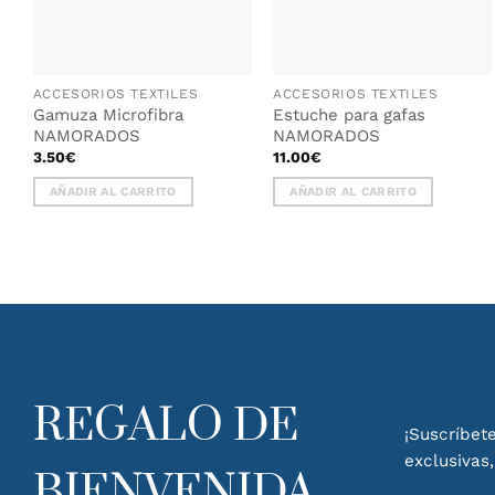
ACCESORIOS TEXTILES
ACCESORIOS TEXTILES
Gamuza Microfibra
Estuche para gafas
NAMORADOS
NAMORADOS
3.50
€
11.00
€
AÑADIR AL CARRITO
AÑADIR AL CARRITO
REGALO DE
¡Suscríbete
exclusivas
BIENVENIDA