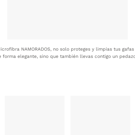
crofibra NAMORADOS, no solo proteges y limpias tus gafas 
e forma elegante, sino que también llevas contigo un pedazo 
AÑADIR
AÑADIR
WISHLIST
WISHLIST