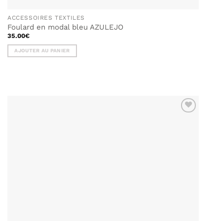
ACCESSOIRES TEXTILES
Foulard en modal bleu AZULEJO
35.00
€
AJOUTER AU PANIER
AJOUTER
À MA
LISTE DE
SOUHAITS