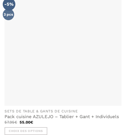
-5%
AJOUTER
À MA
LISTE DE
3 pcs
SOUHAITS
SETS DE TABLE & GANTS DE CUISINE
Pack cuisine AZULEJO – Tablier + Gant + Individuels
Le
Le
57.95
€
55.00
€
prix
prix
initial
actuel
CHOIX DES OPTIONS
était :
est :