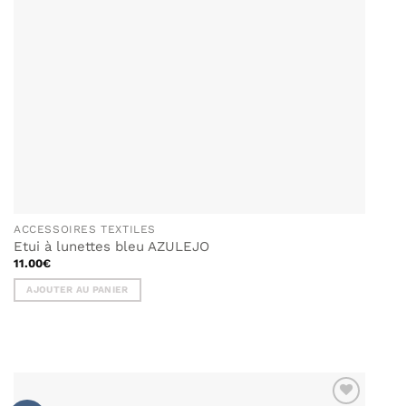
page
du
produit
ACCESSOIRES TEXTILES
Etui à lunettes bleu AZULEJO
11.00
€
AJOUTER AU PANIER