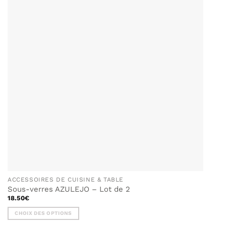
AJOUTER
À MA
LISTE DE
SOUHAITS
ACCESSOIRES DE CUISINE & TABLE
Sous-verres AZULEJO – Lot de 2
18.50
€
CHOIX DES OPTIONS
Ce