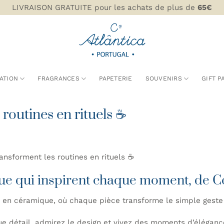
LIVRAISON GRATUITE pour les achats de plus de
65€
ATION
FRAGRANCES
PAPETERIE
SOUVENIRS
GIFT P
routines en rituels ☕
ansforment les routines en rituels ☕
ue qui inspirent chaque moment, de C
 en céramique, où chaque pièce transforme le simple geste 
e détail, admirez le design et vivez des moments d’éléganc