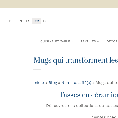
Passer
au
contenu
PT
EN
ES
FR
DE
CUISINE ET TABLE
TEXTILES
DÉCOR
Mugs qui transforment les 
Início
»
Blog
»
Non classifié(e)
»
Mugs qui tr
Tasses en céramiq
Découvrez nos collections de tasses
Sentez chaqu