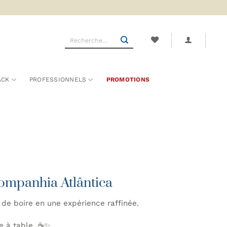
Recherche
pour :
ACK
PROFESSIONNELS
PROMOTIONS
ompanhia Atlântica
de boire en une expérience raffinée.
e à table. ☕✨