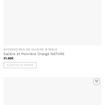
ACCESSOIRES DE CUISINE & TABLE
Salière et Poivrière Orange NATURE
21.00
€
AJOUTER AU PANIER
AJOUTER
À MA
LISTE DE
SOUHAITS