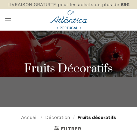
Passer
LIVRAISON GRATUITE pour les achats de plus de
65€
au
contenu
Fruits Décoratifs
Accueil
/
Décoration
/
Fruits décoratifs
FILTRER