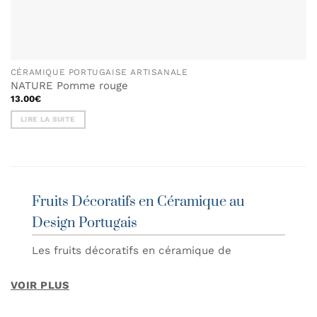
CÉRAMIQUE PORTUGAISE ARTISANALE
NATURE Pomme rouge
13.00
€
LIRE LA SUITE
Fruits Décoratifs en Céramique au
Design Portugais
Les fruits décoratifs en céramique de
Companhia Atlântica sont des pièces uniques
qui apportent couleur, personnalité et une
VOIR PLUS
touche d’artisanat portugais à votre décoration