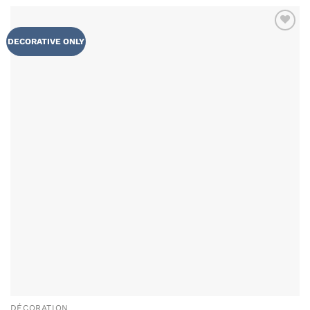
AJOUTER
DECORATIVE ONLY
À MA
LISTE DE
SOUHAITS
DÉCORATION