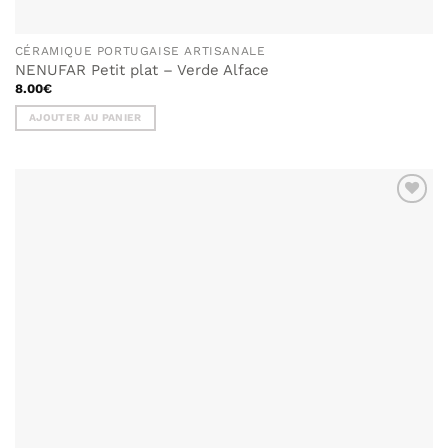
CÉRAMIQUE PORTUGAISE ARTISANALE
NENUFAR Petit plat – Verde Alface
8.00
€
AJOUTER AU PANIER
AJOUTER
À MA
LISTE DE
SOUHAITS