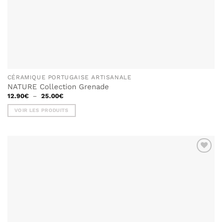
CÉRAMIQUE PORTUGAISE ARTISANALE
NATURE Collection Grenade
Plage
12.90
€
–
25.00
€
de
prix :
VOIR LES PRODUITS
12.90€
à
25.00€
AJOUTER
À MA
LISTE DE
SOUHAITS