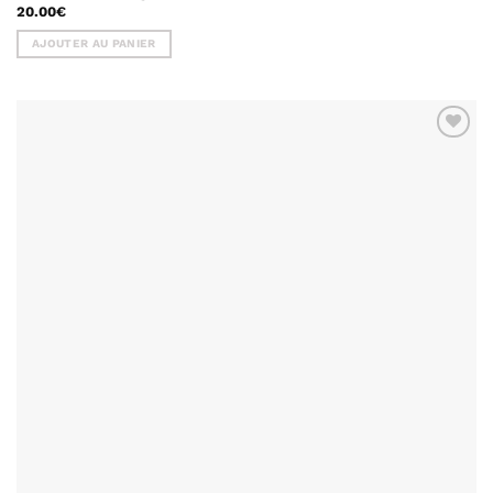
20.00
€
AJOUTER AU PANIER
AJOUTER
À MA
LISTE DE
SOUHAITS