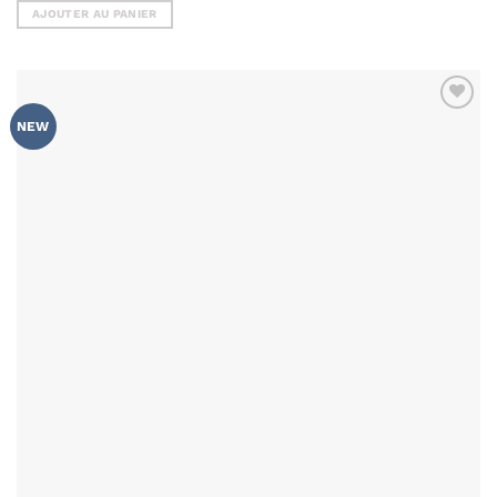
AJOUTER AU PANIER
AJOUTER
NEW
À MA
LISTE DE
SOUHAITS