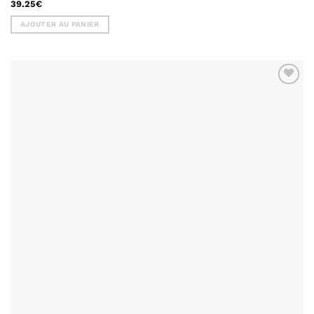
39.25
€
AJOUTER AU PANIER