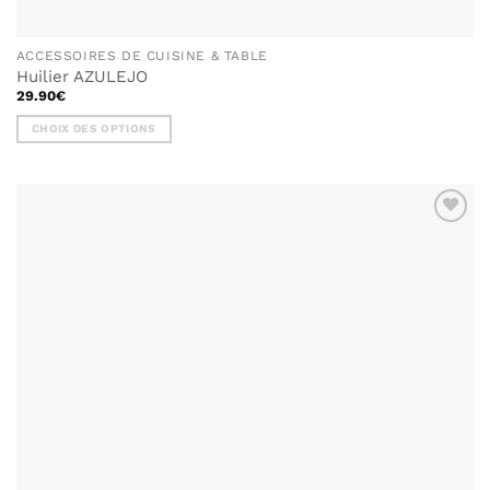
ACCESSOIRES DE CUISINE & TABLE
Huilier AZULEJO
29.90
€
CHOIX DES OPTIONS
Ce
produit
a
plusieurs
variations.
Les
options
peuvent
être
choisies
sur
la
page
du
produit