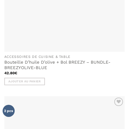
ACCESSOIRES DE CUISINE & TABLE
Bouteille D’huile D’olive + Bol BREEZY – BUNDLE-
BREEZYOLIVE-BLUE
42.80
€
AJOUTER AU PANIER
AJOUTER
2 pcs
À MA
LISTE DE
SOUHAITS