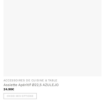
SOUHAITS
ACCESSOIRES DE CUISINE & TABLE
Assiette Apéritif Ø22,5 AZULEJO
24.90
€
CHOIX DES OPTIONS
Ce