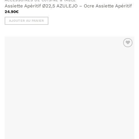
ACCESSOIRES DE CUISINE & TABLE
Assiette Apéritif Ø22,5 AZULEJO – Ocre Assiette Apéritif
24.90
€
AJOUTER AU PANIER