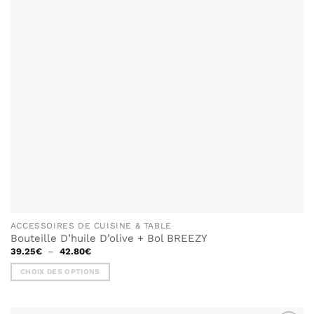
ACCESSOIRES DE CUISINE & TABLE
Bouteille D’huile D’olive + Bol BREEZY
Plage
39.25
€
–
42.80
€
de
prix :
CHOIX DES OPTIONS
39.25€
à
Ce
42.80€
produit