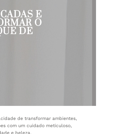
ICADAS E
ORMAR O
QUE DE
acidade de transformar ambientes,
ções com um cuidado meticuloso,
dade e beleza.