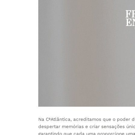
F
E
Na CªAtlântica, acreditamos que o poder 
despertar memórias e criar sensações únic
garantindo que cada uma proporcione uma 