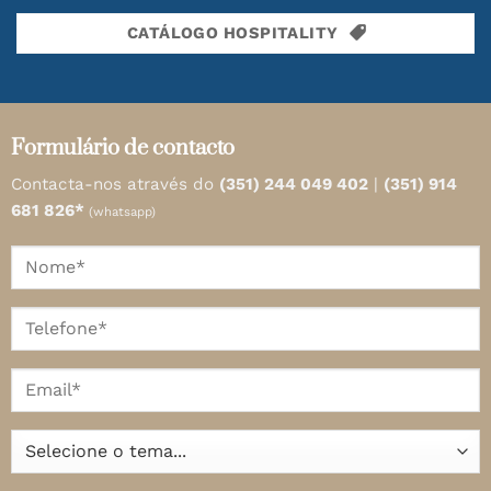
CATÁLOGO HOSPITALITY
Formulário de contacto
Contacta-nos através do
(351) 244 049 402
|
(351) 914
681 826*
(whatsapp)