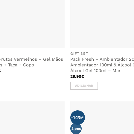
GIFT SET
Frutos Vermelhos – Gel Mãos
Pack Fresh – Ambientador 2
s + Taça + Copo
Ambientador 100ml & Álcool 
O
Álcool Gel 100ml – Mar
€
preço
29.90
€
l
atual
é:
.
36.90€.
ADICIONAR
-14%
ADICIONAR
AOS
FAVORITOS
3 pcs