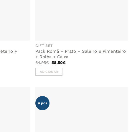
GIFT SET
eteiro +
Pack Romã – Prato – Saleiro & Pimenteiro
+ Rolha + Caixa
O
O
64.95
€
58.50
€
preço
preço
original
atual
ADICIONAR
era:
é:
64.95€.
58.50€.
4 pcs
ADICIONAR
ADICIONAR
AOS
AOS
FAVORITOS
FAVORITOS