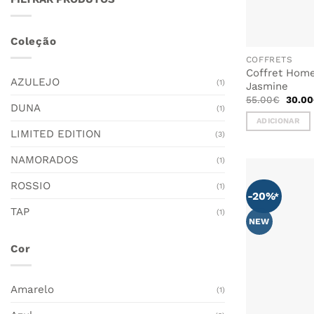
Coleção
COFFRETS
Coffret Hom
AZULEJO
(1)
Jasmine
O
55.00
€
30.00
DUNA
preço
(1)
origin
ADICIONAR
era:
LIMITED EDITION
55.00
(3)
NAMORADOS
(1)
ROSSIO
(1)
-20%
TAP
(1)
NEW
Cor
Amarelo
(1)