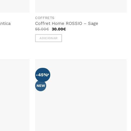
COFFRETS
ântica
Coffret Home ROSSIO – Sage
O
O
55.00
€
30.00
€
preço
preço
original
atual
ADICIONAR
era:
é:
55.00€.
30.00€.
-45%
ADICIONAR
AOS
FAVORITOS
NEW