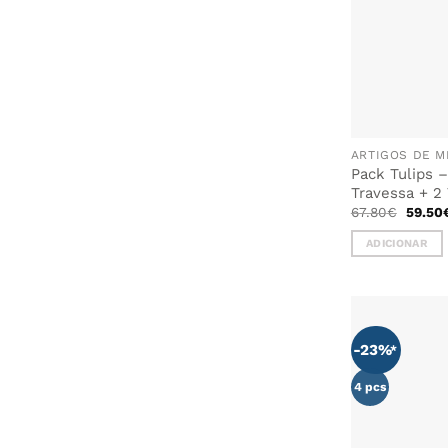
ARTIGOS DE M
Pack Tulips –
Travessa + 2 
O
67.80
€
59.50
preço
origina
ADICIONAR
era:
67.80€
-23%
4 pcs