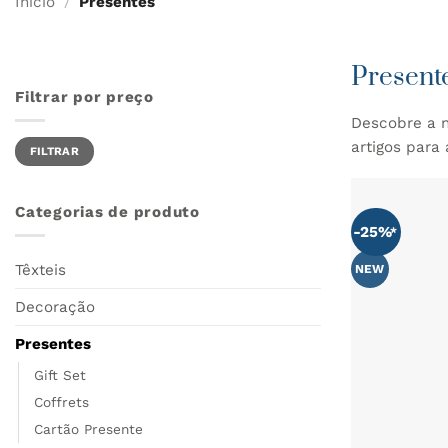
Início
/
Presentes
Present
Filtrar por preço
Descobre a n
Preço
Preço
artigos para
FILTRAR
mínimo
máximo
Categorias de produto
-25%
Têxteis
NEW
Decoração
Presentes
Gift Set
Coffrets
Cartão Presente