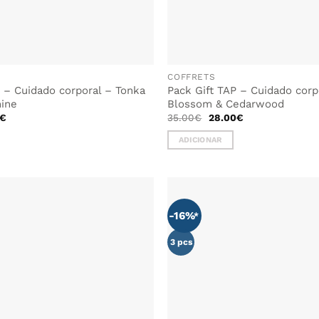
COFFRETS
P – Cuidado corporal – Tonka
Pack Gift TAP – Cuidado corp
ine
Blossom & Cedarwood
O
O
O
€
35.00
€
28.00
€
preço
preço
preço
al
atual
original
atual
ADICIONAR
é:
era:
é:
€.
28.00€.
35.00€.
28.00€.
-16%
ADICIONAR
AOS
FAVORITOS
3 pcs