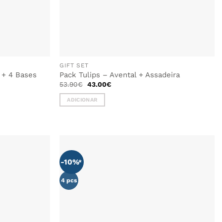
product
page
GIFT SET
 + 4 Bases
Pack Tulips – Avental + Assadeira
O
O
53.90
€
43.00
€
preço
preço
original
atual
ADICIONAR
era:
é:
53.90€.
43.00€.
-10%
ADICIONAR
ADICIONAR
AOS
AOS
FAVORITOS
FAVORITOS
4 pcs