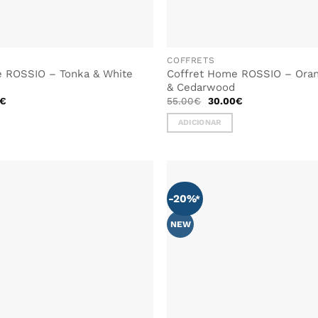
COFFRETS
e ROSSIO – Tonka & White
Coffret Home ROSSIO – Ora
& Cedarwood
O
O
O
€
55.00
€
30.00
€
preço
preço
preço
al
atual
original
atual
ADICIONAR
é:
era:
é:
€.
30.00€.
55.00€.
30.00€.
-20%
NEW