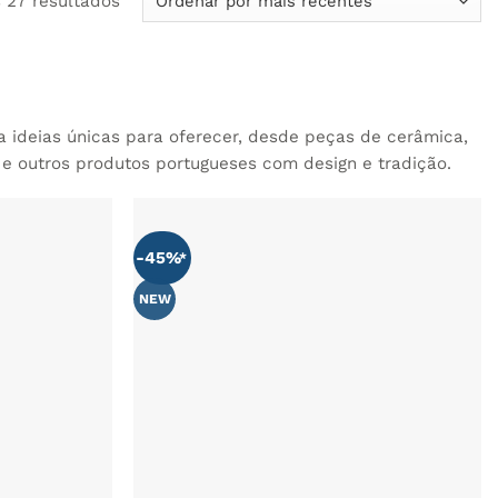
 27 resultados
por
mais
recentes
a ideias únicas para oferecer, desde peças de cerâmica,
 e outros produtos portugueses com design e tradição.
-45%
NEW