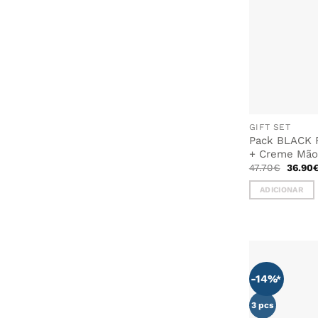
GIFT SET
Pack BLACK 
+ Creme Mão
O
47.70
€
36.90
preço
origina
ADICIONAR
era:
47.70€
-14%
3 pcs