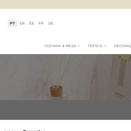
Skip
to
content
PT
EN
ES
FR
DE
COZINHA & MESA
TÊXTEIS
DECORA