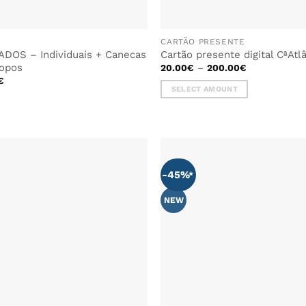
CARTÃO PRESENTE
DOS – Individuais + Canecas
Cartão presente digital CªAtl
Price
Copos
20.00
€
–
200.00
€
range:
O
€
20.00€
preço
SELECT AMOUNT
through
al
atual
200.00€
é:
€.
51.00€.
-45%
NEW