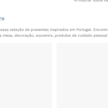
A mostrar todos os
es
ossa seleção de presentes inspirados em Portugal. Encontr
 a mesa, decoração, souvenirs, produtos de cuidado pessoal
ADICIONAR
AOS
FAVORITOS