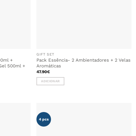
GIFT SET
00ml +
Pack Essência- 2 Ambientadores + 2 Velas
Gel 500ml +
Aromáticas
47.90
€
ADICIONAR
4 pcs
ADICIONAR
ADICIONAR
AOS
AOS
FAVORITOS
FAVORITOS