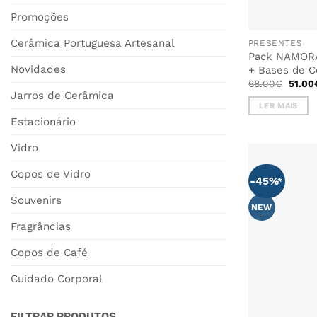
Promoções
Cerâmica Portuguesa Artesanal
PRESENTES
Pack NAMORA
Novidades
+ Bases de 
O
68.00
€
51.00
preço
Jarros de Cerâmica
origin
LER MAIS
era:
68.00
Estacionário
Vidro
Copos de Vidro
-45%
Souvenirs
NEW
Fragrâncias
Copos de Café
Cuidado Corporal
FILTRAR PRODUTOS