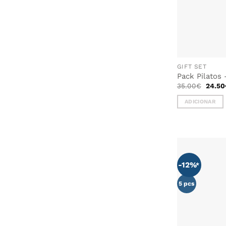
GIFT SET
Pack Pilatos
O
35.00
€
24.50
preço
origin
ADICIONAR
era:
35.00
-12%
5 pcs