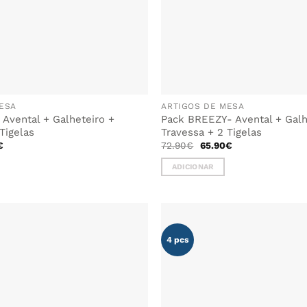
ESA
ARTIGOS DE MESA
 Avental + Galheteiro +
Pack BREEZY- Avental + Galh
Tigelas
Travessa + 2 Tigelas
O
O
O
€
72.90
€
65.90
€
preço
preço
preço
l
atual
original
atual
ADICIONAR
é:
era:
é:
.
59.50€.
72.90€.
65.90€.
4 pcs
ADICIONAR
AOS
FAVORITOS