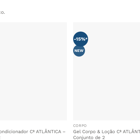
co.
-15%
ADICIONAR
AOS
FAVORITOS
NEW
CORPO
ndicionador Cª ATLÂNTICA –
Gel Corpo & Loção Cª ATLÂN
2
Conjunto de 2