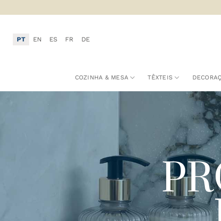
Skip
to
content
PT
EN
ES
FR
DE
COZINHA & MESA
TÊXTEIS
DECORA
PR