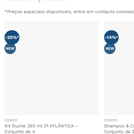
*Preços especiais disponíveis, entre em contacto connos
-25%
-14%
ADICIONAR
AOS
FAVORITOS
NEW
NEW
CORPO
CORPO
Kit Duche 350 ml Cª ATLÂNTICA –
Shampoo & Co
Conjunto de 4
Conjunto de 