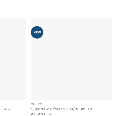
NEW
ADICIONAR
ADICIONAR
AOS
AOS
FAVORITOS
FAVORITOS
CORPO
TICA –
Suporte de frasco 300/350ml Cª
ATLÂNTICA