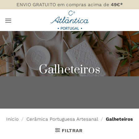
Skip
ENVIO GRATUITO em compras acima de
49€*
to
content
Galheteiros
Início
/
Cerâmica Portuguesa Artesanal
/
Galheteiros
FILTRAR