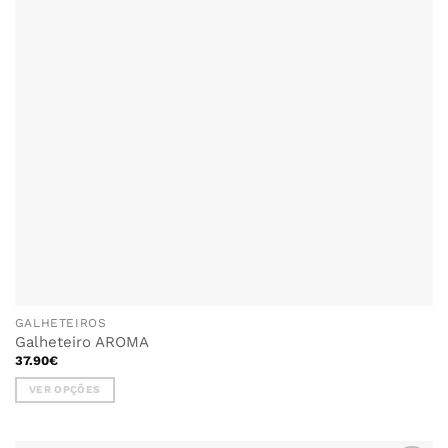
GALHETEIROS
Galheteiro AROMA
37.90
€
VER OPÇÕES
This
product