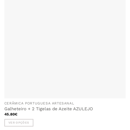
FAVORITOS
options
may
be
chosen
on
the
product
page
CERÂMICA PORTUGUESA ARTESANAL
Galheteiro + 2 Tigelas de Azeite AZULEJO
45.80
€
VER OPÇÕES
This