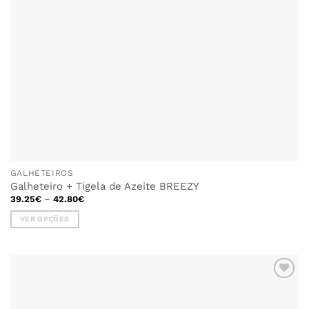
GALHETEIROS
Galheteiro + Tigela de Azeite BREEZY
Price
39.25
€
–
42.80
€
range:
39.25€
VER OPÇÕES
through
42.80€
This
product
has
multiple
ADICIONAR
variants.
AOS
The