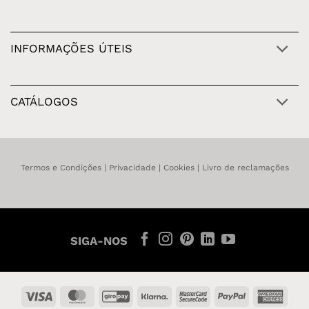
INFORMAÇÕES ÚTEIS
CATÁLOGOS
Termos e Condições
|
Privacidade
|
Cookies
|
Livro de reclamações
SIGA-NOS
Visa
MasterCard
GiroPay
Klarna
MasterCard
PayPal
Amer
2
Expr