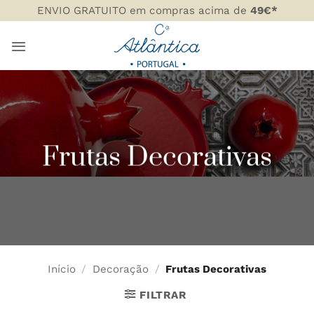
Skip
ENVIO GRATUITO em compras acima de
49€*
to
content
Frutas Decorativas
Início
/
Decoração
/
Frutas Decorativas
FILTRAR