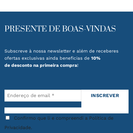
Inspiradas nas formas e cores da natureza,
estas peças combinam tradição, criatividade e
elegância.
PRESENTE DE BOAS-VINDAS
A nossa coleção inclui diferentes elementos
decorativos, como limões, laranjas, romãs e
outras frutas em cerâmica, cuidadosamente
Subscreve à nossa newsletter e além de receberes
trabalhadas para recriar os detalhes, texturas
ofertas exclusivas ainda beneficias de
10%
e tonalidades das frutas naturais. Cada peça é
de desconto na primeira compra
!
produzida com atenção ao detalhe, tornando-
se um elemento especial para qualquer
ambiente.
Ideais para decorar cozinhas, salas de jantar,
aparadores ou centros de mesa, as frutas
decorativas em cerâmica acrescentam um
Confirmo que li e compreendi a Política de
toque mediterrânico e acolhedor aos espaços,
mantendo viva a tradição da cerâmica
Privacidade.
portuguesa.