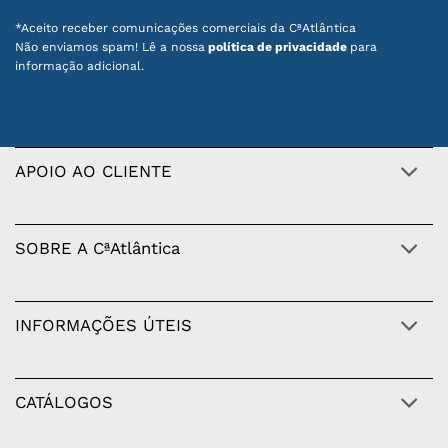
*Aceito receber comunicações comerciais da CªAtlântica
Descobre peças decorativas que unem
Não enviamos spam! Lê a nossa
política de privacidade
para
artesanato, design e autenticidade portuguesa.
informação adicional.
Vê também as nossas
promoções em dezenas
de produtos com design português
.
APOIO AO CLIENTE
SOBRE A CªAtlântica
INFORMAÇÕES ÚTEIS
CATÁLOGOS