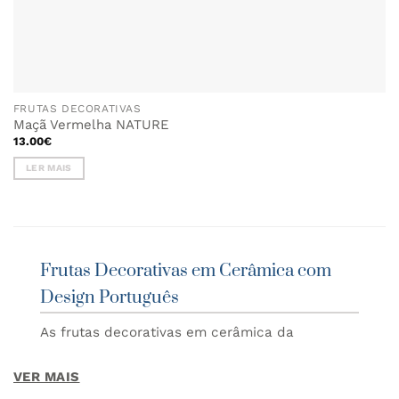
FRUTAS DECORATIVAS
Maçã Vermelha NATURE
13.00
€
LER MAIS
Frutas Decorativas em Cerâmica com
Design Português
As frutas decorativas em cerâmica da
Companhia Atlântica são peças únicas que
trazem cor, personalidade e um toque
VER MAIS
artesanal português à decoração da sua casa.