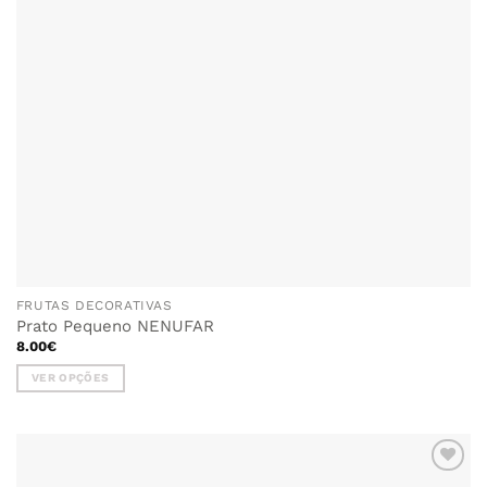
FRUTAS DECORATIVAS
Prato Pequeno NENUFAR
8.00
€
VER OPÇÕES
This
product
has
multiple