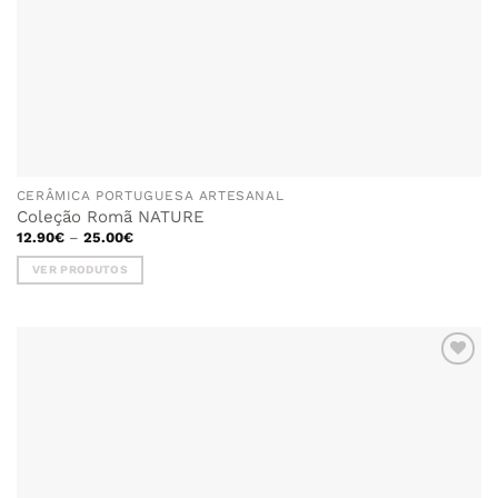
CERÂMICA PORTUGUESA ARTESANAL
Coleção Romã NATURE
Price
12.90
€
–
25.00
€
range:
12.90€
VER PRODUTOS
through
25.00€
ADICIONAR
AOS
FAVORITOS