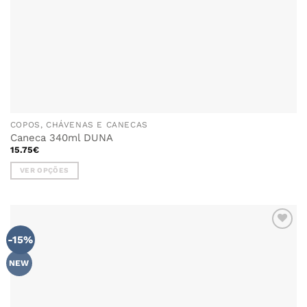
COPOS, CHÁVENAS E CANECAS
Caneca 340ml DUNA
15.75
€
VER OPÇÕES
This
product
has
multiple
-15%
variants.
The
NEW
options
may
be