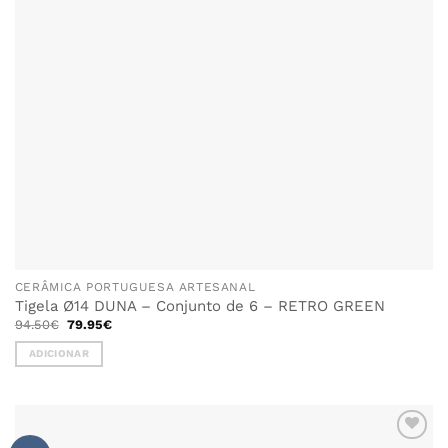
chosen
on
the
product
page
CERÂMICA PORTUGUESA ARTESANAL
Tigela Ø14 DUNA – Conjunto de 6 – RETRO GREEN
O
O
94.50
€
79.95
€
preço
preço
original
atual
ADICIONAR
era:
é:
94.50€.
79.95€.