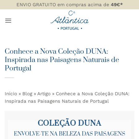
Skip
ENVIO GRATUITO em compras acima de
49€*
to
content
Conhece a Nova Coleção DUNA:
Inspirada nas Paisagens Naturais de
Portugal
Início
»
Blog
»
Artigo
»
Conhece a Nova Coleção DUNA:
Inspirada nas Paisagens Naturais de Portugal
COLEÇÃO DUNA
ENVOLVE-TE NA BELEZA DAS PAISAGENS