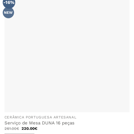
-16%
ADICIONAR
AOS
FAVORITOS
NEW
CERÂMICA PORTUGUESA ARTESANAL
Serviço de Mesa DUNA 16 peças
O
O
261.00
€
220.00
€
preço
preço