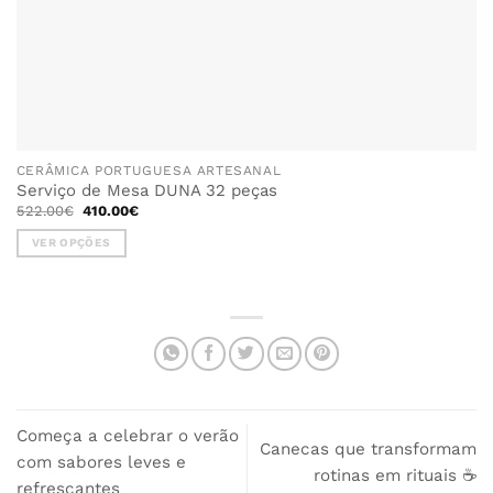
CERÂMICA PORTUGUESA ARTESANAL
Serviço de Mesa DUNA 32 peças
O
O
522.00
€
410.00
€
preço
preço
original
atual
VER OPÇÕES
era:
é:
522.00€.
410.00€.
This
product
has
multiple
variants.
The
options
may
Começa a celebrar o verão
be
Canecas que transformam
com sabores leves e
chosen
rotinas em rituais ☕
refrescantes
on