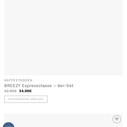
der
Produktseite
gewählt
werden
KAFFEETASSEN
BREEZY Espressotasse – 6er-Set
Ursprünglicher
Aktueller
42.90
€
34.00
€
Preis
Preis
war:
ist:
AUSFÜHRUNG WÄHLEN
42.90€
34.00€.
Dieses
Produkt
weist
mehrere