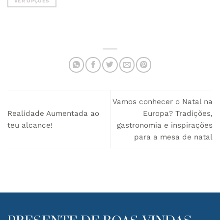
VER OPÇÕES
era:
é:
60.00€.
50.00€.
This
product
has
multiple
variants.
The
options
may
be
chosen
Vamos conhecer o Natal na
on
Realidade Aumentada ao
Europa? Tradições,
the
teu alcance!
gastronomia e inspirações
product
para a mesa de natal
page