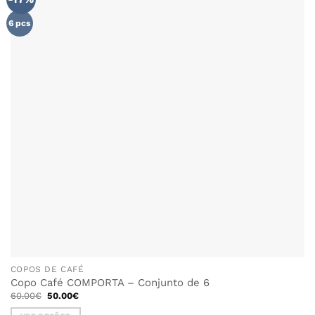
AOS
The
FAVORITOS
6 pcs
options
may
be
chosen
on
the
product
page
COPOS DE CAFÉ
Copo Café COMPORTA – Conjunto de 6
O
O
60.00
€
50.00
€
preço
preço
original
atual