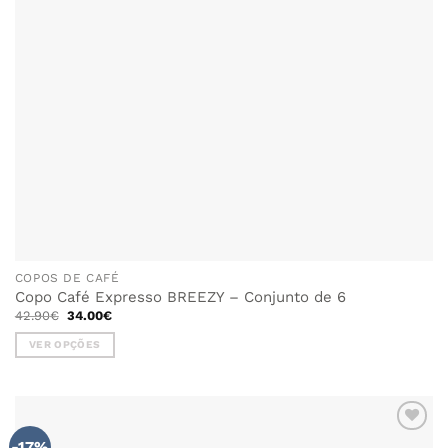
on
the
product
page
COPOS DE CAFÉ
Copo Café Expresso BREEZY – Conjunto de 6
O
O
42.90
€
34.00
€
preço
preço
original
atual
VER OPÇÕES
era:
é:
42.90€.
34.00€.
This
product
has
multiple
-17%
ADICIONAR
variants.