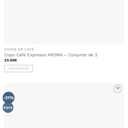
COPOS DE CAFÉ
Copo Café Expresso AROMA – Conjunto de 2
23.50
€
VER OPÇÕES
This
product
has
multiple
-21%
ADICIONAR
variants.
AOS
The
FAVORITOS
6 pcs
options
may
be
chosen