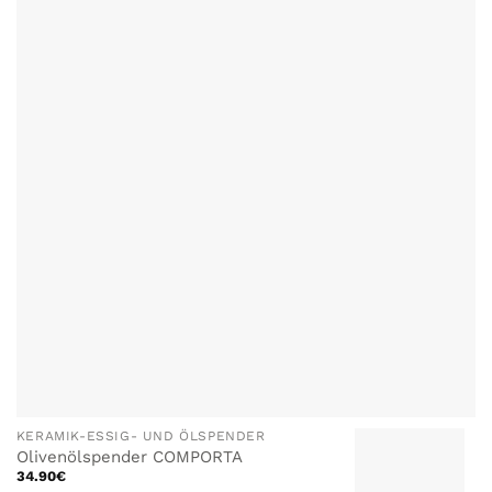
ZU MEINER
Varianten
WUNSCHLISTE
auf.
HINZUFÜGEN
Die
Optionen
können
auf
der
Produktseite
gewählt
werden
KERAMIK-ESSIG- UND ÖLSPENDER
Olivenölspender COMPORTA
34.90
€