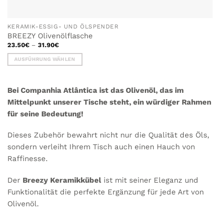
KERAMIK-ESSIG- UND ÖLSPENDER
BREEZY Olivenölflasche
Preisspanne:
23.50
€
–
31.90
€
23.50€
bis
AUSFÜHRUNG WÄHLEN
31.90€
Dieses
Produkt
Bei Companhia Atlântica ist das Olivenöl, das im
weist
mehrere
Mittelpunkt unserer Tische steht, ein würdiger
Rahmen
Varianten
für
seine Bedeutung!
auf.
Die
Dieses Zubehör bewahrt nicht nur die Qualität des Öls,
Optionen
sondern verleiht Ihrem Tisch auch einen Hauch von
können
Raffinesse.
auf
der
Produktseite
Der
Breezy Keramikkübel
ist mit seiner Eleganz und
gewählt
Funktionalität die perfekte Ergänzung für jede Art von
werden
Olivenöl.