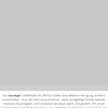
Das
Duschgel
COMPANHIA ATLÂNTICA bietet eine effektive Reinigung, entfernt
Unreinheiten, ohne die Haut auszutrocknen. Seine einzigartige Formel spendet
intensive Feuchtigkeit und hinterlässt die Haut weich und genährt. Mit einem
ausgewogenen pH-Wert bewahrt es die natürliche Hautbarriere und sorgt für ein