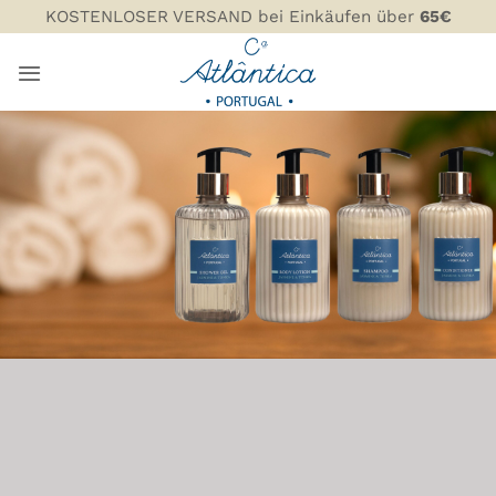
Zum
KOSTENLOSER VERSAND bei Einkäufen über
65€
Inhalt
springen
AMENITIES
COMPANHIA ATLÂNTICA
INFO