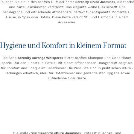
Tauchen Sie ein in den sanften Duft der Kerze
Serenity «Pure Jasmine»
, die frische
und zarte Jasminnoten verströmt. Das elegante weiße Glas schafft eine
beruhigende und erfrischende Atmosphäre, perfekt für entspannte Momente zu
Hause, in Spas oder Hotels. Diese Kerze vereint Stil und Harmonie in einem
Accessoire.
Hygiene und Komfort in kleinem Format
Die Serie
Serenity «Orange Whispers»
bietet sanftes Shampoo und Conditioner,
speziell für den Einsatz in Hotels. Mit einem erfrischenden Orangenduft sorgt sie
für Komfort und Energie im Badezimmer. Die Produkte sind in praktischen 30-ml-
Packungen erhältlich, ideal für Hotelzimmer und gewährleisten Hygiene sowie
Zufriedenheit der Gäste.
Die Kollektion
Serenity «Pure Jasmine»
umfasst Duschgel und