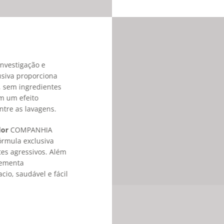
nvestigação e
usiva proporciona
, sem ingredientes
om um efeito
tre as lavagens.
dor
COMPANHIA
órmula exclusiva
es agressivos. Além
lementa
io, saudável e fácil