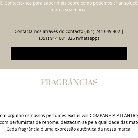
el). Contacte-nos para saber mais sobre como podemos criar soluçõ
para a sua marca.
Contacta-nos através do contacto (351) 244 049 402 |
(351) 914 681 826 (whatsapp)
ou através do seguinte formulário (click aqui)
FRAGRÂNCIAS
om orgulho os nossos perfumes exclusivos COMPANHIA ATLÂNTICA
 com perfumistas de renome, destacam-se pela qualidade das maté
Cada fragrância é uma expressão autêntica da nossa marca.