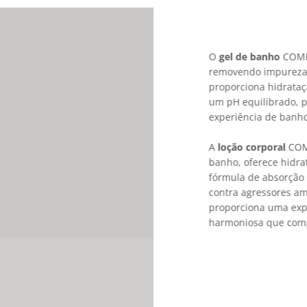
O
gel de banho
COMPA
removendo impurezas 
proporciona hidrataç
um pH equilibrado, p
experiência de banho
A
loção corporal
COMP
banho, oferece hidra
fórmula de absorção 
contra agressores amb
proporciona uma expe
harmoniosa que comp