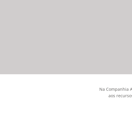
mundo da higiene corporal e amenidades para
hotéis.
INFO
Na Companhia At
aos recurso