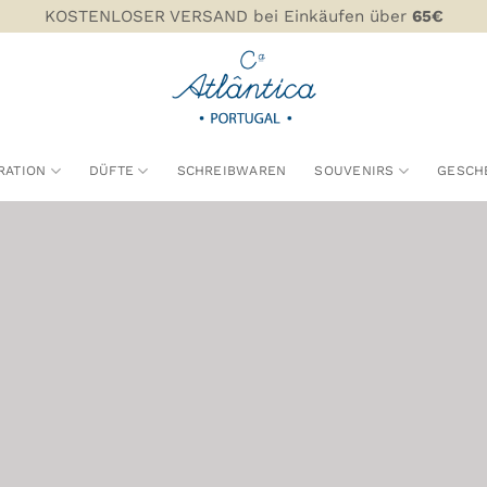
KOSTENLOSER VERSAND bei Einkäufen über
65€
RATION
DÜFTE
SCHREIBWAREN
SOUVENIRS
GESCH
-