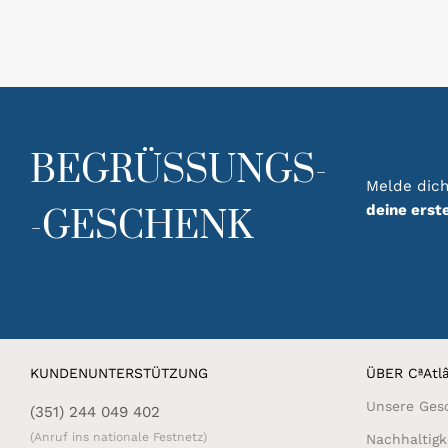
BEGRÜSSUNGS-
Melde dich
deine erst
-GESCHENK
KUNDENUNTERSTÜTZUNG
ÜBER CªAtlâ
Unsere Ges
(351) 244 049 402
(Anruf ins nationale Festnetz)
Nachhaltigk