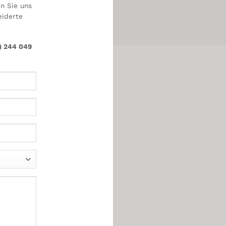
n Sie uns
eiderte
) 244 049