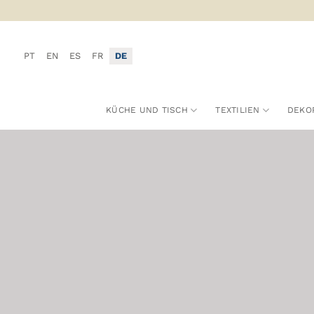
Zum
Inhalt
springen
PT
EN
ES
FR
DE
KÜCHE UND TISCH
TEXTILIEN
DEKO
KÜCHEN
UND