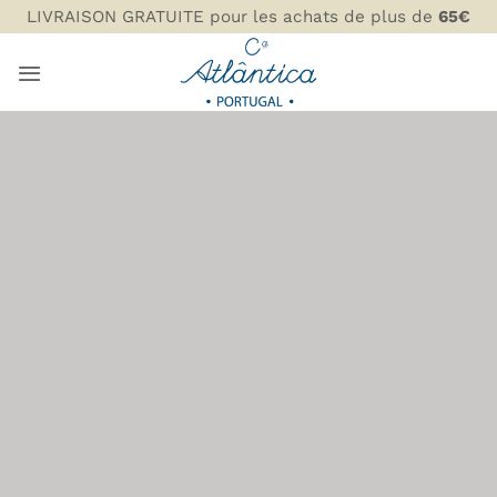
Passer
LIVRAISON GRATUITE pour les achats de plus de
65€
au
contenu
PLATS, BOL ET
PLANCHES DE
SERVICE
COMPANHIA ATLÂNTICA