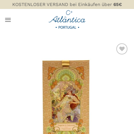
Zum
KOSTENLOSER VERSAND bei Einkäufen über
65€
Inhalt
springen
ZU MEINER
WUNSCHLISTE
HINZUFÜGEN