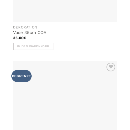
DEKORATION
Vase 35cm COA
35.00
€
IN DEN WARENKORB
ZU MEINER
BEGRENZT
WUNSCHLISTE
HINZUFÜGEN