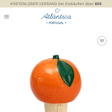
Zum
KOSTENLOSER VERSAND bei Einkäufen über
65€
Inhalt
springen
ZU MEINER
WUNSCHLISTE
HINZUFÜGEN