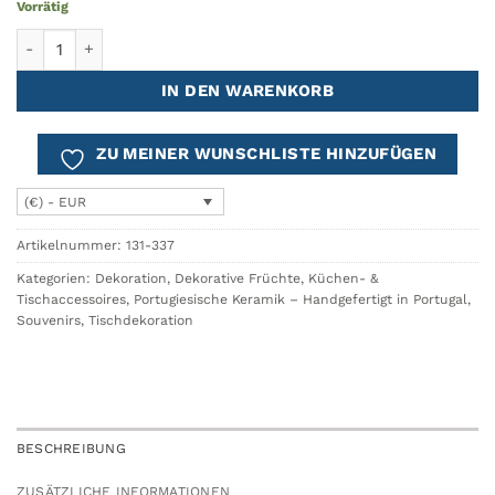
Vorrätig
Orange NATURE-Flaschenkorken Menge
IN DEN WARENKORB
ZU MEINER WUNSCHLISTE HINZUFÜGEN
(€) - EUR
Artikelnummer:
131-337
Kategorien:
Dekoration
,
Dekorative Früchte
,
Küchen- &
Tischaccessoires
,
Portugiesische Keramik – Handgefertigt in Portugal
,
Souvenirs
,
Tischdekoration
BESCHREIBUNG
ZUSÄTZLICHE INFORMATIONEN