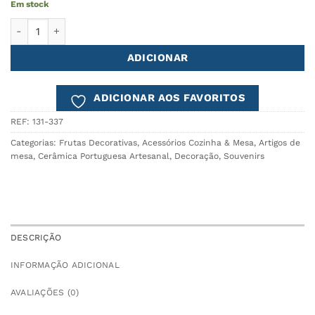
Em stock
Quantidade de Rolha Laranja NATURE
ADICIONAR
ADICIONAR AOS FAVORITOS
REF:
131-337
Categorias:
Frutas Decorativas
,
Acessórios Cozinha & Mesa
,
Artigos de
mesa
,
Cerâmica Portuguesa Artesanal
,
Decoração
,
Souvenirs
DESCRIÇÃO
INFORMAÇÃO ADICIONAL
AVALIAÇÕES (0)