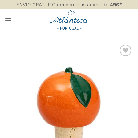
Skip
ENVIO GRATUITO em compras acima de
49€*
to
content
ADICIONAR
AOS
FAVORITOS