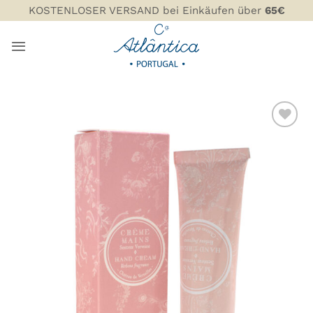
Zum
KOSTENLOSER VERSAND bei Einkäufen über
65€
Inhalt
springen
ZU MEINER
WUNSCHLISTE
HINZUFÜGEN