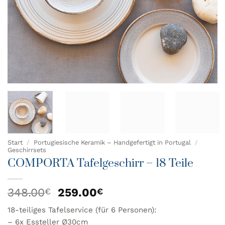
Start
/
Portugiesische Keramik – Handgefertigt in Portugal
/
Geschirrsets
COMPORTA Tafelgeschirr – 18 Teile
Ursprünglicher
Aktueller
348.00
259.00
€
€
Preis
Preis
18-teiliges Tafelservice (für 6 Personen):
war:
ist:
– 6x Essteller Ø30cm