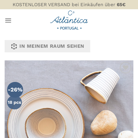
Zum
KOSTENLOSER VERSAND bei Einkäufen über
65€
Inhalt
springen
IN MEINEM RAUM SEHEN
ZU MEINER
WUNSCHLISTE
-26%
HINZUFÜGEN
18 pcs