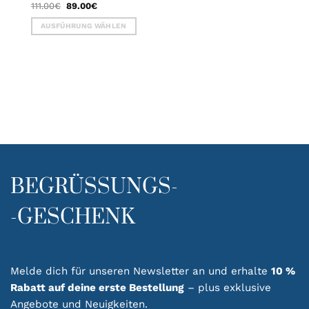
Ursprünglicher
Aktueller
111.00
€
89.00
€
Preis
Preis
war:
ist:
AUSFÜHRUNG WÄHLEN
111.00€
89.00€.
Dieses
Produkt
weist
mehrere
Varianten
auf.
Die
Optionen
können
auf
BEGRÜSSUNGS-
der
Produktseite
gewählt
-GESCHENK
werden
Melde dich für unseren Newsletter an und erhalte
10 %
Rabatt auf deine erste Bestellung
– plus exklusive
Angebote und Neuigkeiten.