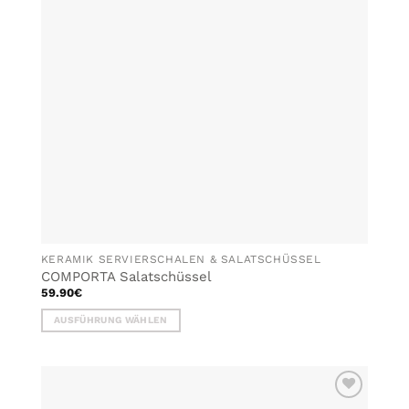
KERAMIK SERVIERSCHALEN & SALATSCHÜSSEL
COMPORTA Salatschüssel
59.90
€
AUSFÜHRUNG WÄHLEN
Dieses
Produkt
weist
mehrere