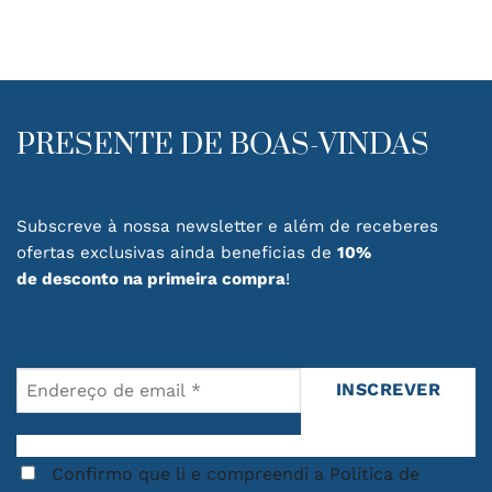
variants.
The
options
may
be
chosen
PRESENTE DE BOAS-VINDAS
on
the
product
page
Subscreve à nossa newsletter e além de receberes
ofertas exclusivas ainda beneficias de
10%
de desconto na primeira compra
!
Confirmo que li e compreendi a Política de