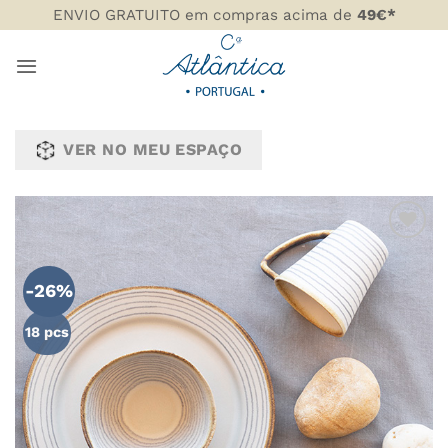
Skip
ENVIO GRATUITO em compras acima de
49€*
to
content
VER NO MEU ESPAÇO
ADICIONAR
AOS
-26%
FAVORITOS
18 pcs