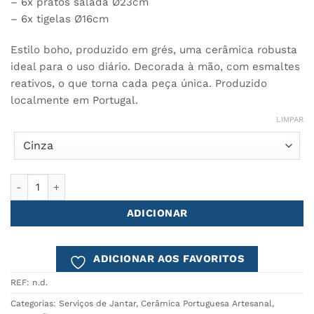
348.00€.
259.00€.
– 6x pratos salada Ø23cm
– 6x tigelas Ø16cm
Estilo boho, produzido em grés, uma cerâmica robusta
ideal para o uso diário. Decorada à mão, com esmaltes
reativos, o que torna cada peça única. Produzido
localmente em Portugal.
LIMPAR
Quantidade de Serviço Mesa COMPORTA - 18 Peças
ADICIONAR
ADICIONAR AOS FAVORITOS
REF:
n.d.
Categorias:
Serviços de Jantar
,
Cerâmica Portuguesa Artesanal
,