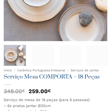
Início
/
Cerâmica Portuguesa Artesanal
/
Serviços de Jantar
Serviço Mesa COMPORTA – 18 Peças
O
O
348.00
259.00
€
€
preço
preço
Serviço de mesa de 18 peças (para 6 pessoas):
original
atual
– 6x pratos jantar Ø30cm
era:
é: