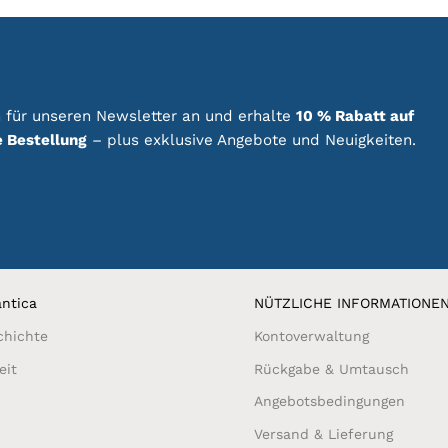
auf.
Die
Optionen
können
auf
der
 für unseren Newsletter an und erhalte
10 % Rabatt auf
e
Produktseite
e Bestellung
– plus exklusive Angebote und Neuigkeiten.
gewählt
werden
ntica
NÜTZLICHE INFORMATIONE
chichte
Kontoverwaltung
eit
Rückgabe & Umtausch
Angebotsbedingungen
Versand & Lieferung