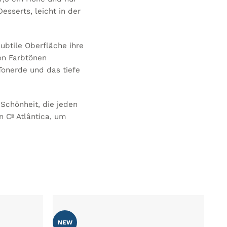
esserts, leicht in der
ubtile Oberfläche ihre
nen Farbtönen
Tonerde und das tiefe
Schönheit, die jeden
 Cª Atlântica, um
NEW
 MEINER
ZU MEINER