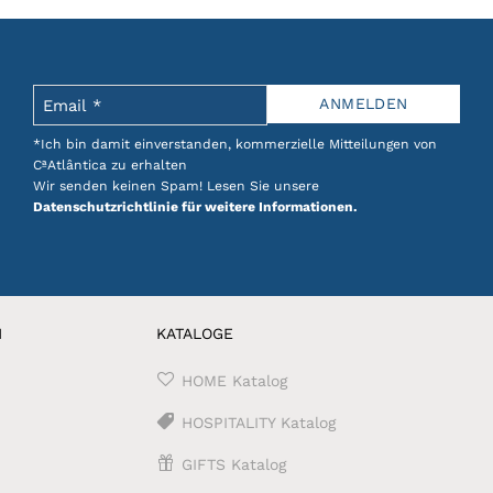
auf.
Die
Optionen
können
auf
der
Produktseite
*Ich bin damit einverstanden, kommerzielle Mitteilungen von
gewählt
CªAtlântica zu erhalten
Wir senden keinen Spam! Lesen Sie unsere
werden
Datenschutzrichtlinie für weitere Informationen.
N
KATALOGE
HOME Katalog
HOSPITALITY Katalog
GIFTS Katalog