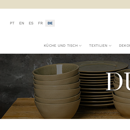
Zum
Inhalt
springen
PT
EN
ES
FR
DE
KÜCHE UND TISCH
TEXTILIEN
DEKO
DU