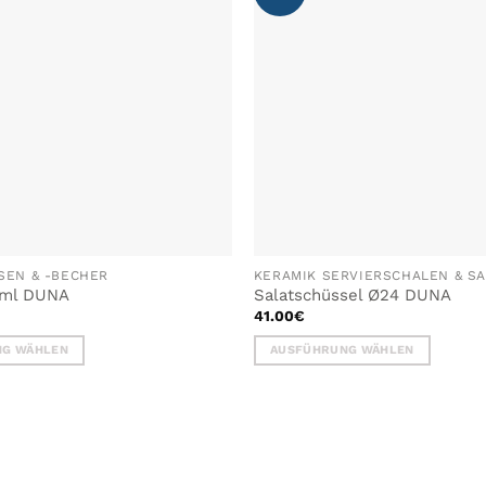
WUNSCHLISTE
WUN
HINZUFÜGEN
HIN
SEN & -BECHER
0ml DUNA
Salatschüssel Ø24 DUNA
41.00
€
NG WÄHLEN
AUSFÜHRUNG WÄHLEN
Dieses
Produkt
weist
mehrere
Varianten