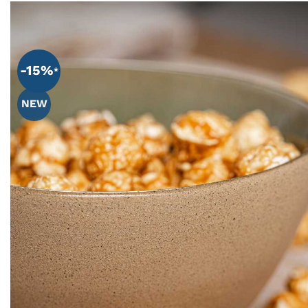
ZU
WUNS
-15%
HIN
NEW