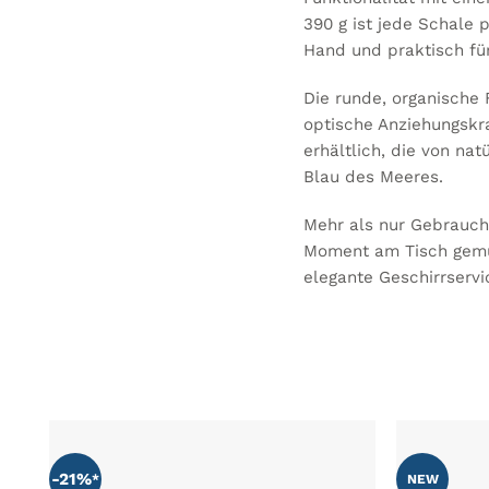
390 g ist jede Schale 
Hand und praktisch fü
Die runde, organische 
optische Anziehungskraf
erhältlich, die von na
Blau des Meeres.
Mehr als nur Gebrauchs
Moment am Tisch gemüt
elegante Geschirrservi
-21%
NEW
ZU MEINER