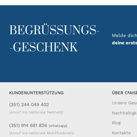
auf.
auf.
Die
Die
Optionen
Optionen
können
können
BEGRÜSSUNGS-
auf
auf
der
der
Melde dich
Produktseite
Produktseit
deine erst
-GESCHENK
gewählt
gewählt
werden
werden
KUNDENUNTERSTÜTZUNG
ÜBER CªAtlâ
Unsere Ges
(351) 244 049 402
(Anruf ins nationale Festnetz)
Nachhaltigk
Blog
(351) 914 681 826
(whatsapp)
Kontakte
(Anruf ins nationale Mobilfunknetz)