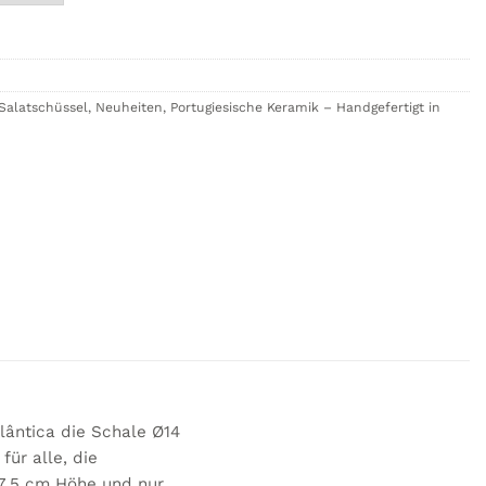
Salatschüssel
,
Neuheiten
,
Portugiesische Keramik – Handgefertigt in
lântica die Schale Ø14
für alle, die
 7,5 cm Höhe und nur