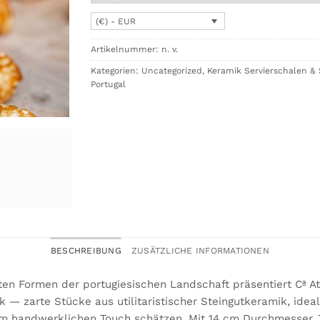
(€) - EUR
Artikelnummer:
n. v.
Kategorien:
Uncategorized
,
Keramik Servierschalen & 
Portugal
BESCHREIBUNG
ZUSÄTZLICHE INFORMATIONEN
ften Formen der portugiesischen Landschaft präsentiert Cª At
— zarte Stücke aus utilitaristischer Steingutkeramik, ideal 
nem handwerklichen Touch schätzen. Mit 14 cm Durchmesser,