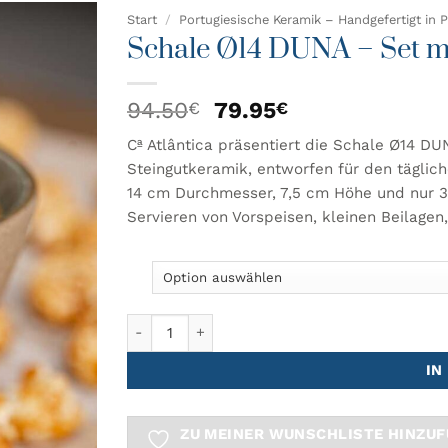
Start
/
Portugiesische Keramik – Handgefertigt in P
Schale Ø14 DUNA – Set mi
 MEINER
CHLISTE
Ursprünglicher
Aktueller
94.50
79.95
€
€
ZUFÜGEN
Preis
Preis
Cª Atlântica präsentiert die Schale Ø14 DUN
war:
ist:
Steingutkeramik, entworfen für den täglic
94.50€
79.95€.
14 cm Durchmesser, 7,5 cm Höhe und nur 39
Servieren von Vorspeisen, kleinen Beilagen
Schale Ø14 DUNA – Set mit 6 Stück Menge
IN
ZU MEINER WUNSCHLISTE HINZU